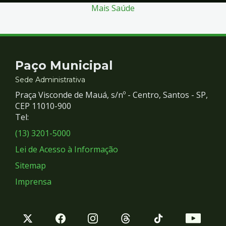
Mais Saúde
Contato
Paço Municipal
e
Sede Administrativa
Praça Visconde de Mauá, s/nº - Centro, Santos - SP,
Redes
CEP 11010-900
Tel:
Sociais
(13) 3201-5000
Lei de Acesso à Informação
Sitemap
Imprensa