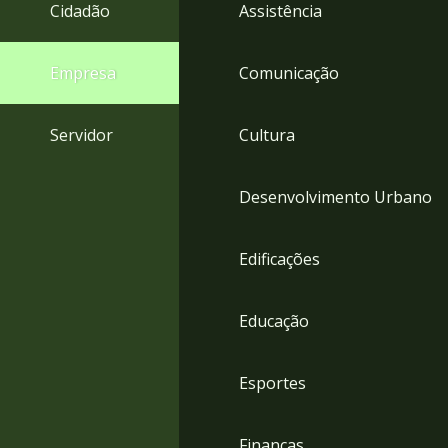
4
Cidadão
Assistência
Acessibilidade
5
Empresa
Comunicação
Servidor
Cultura
Desenvolvimento Urbano
Edificações
Educação
Esportes
Finanças