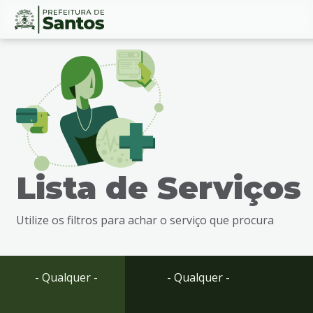
Ir
Conteúdo
para
o
conteúdo
1
Ir
para
o
menu
Lista de Serviços
2
Ir
para
Utilize os filtros para achar o serviço que procura
busca
3
Ir
para
- Qualquer -
- Qualquer -
o
rodapé