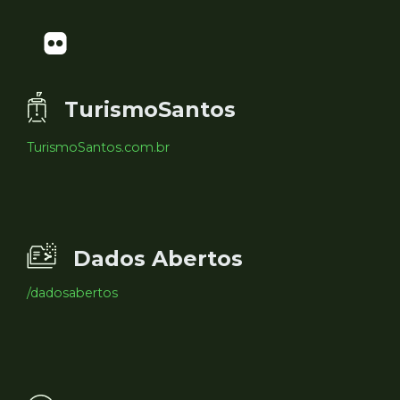
TurismoSantos
TurismoSantos.com.br
Dados Abertos
/dadosabertos