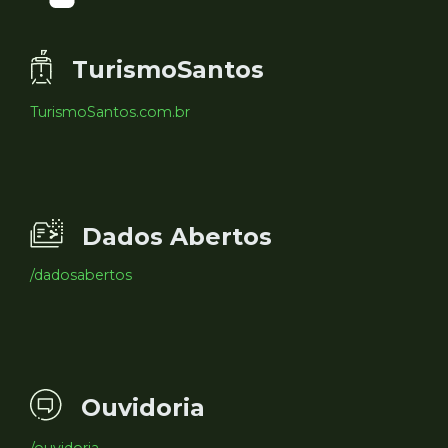
TurismoSantos
TurismoSantos.com.br
Dados Abertos
/dadosabertos
Ouvidoria
/ouvidoria