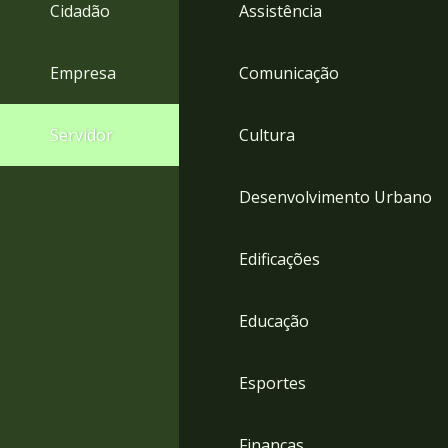
4
Cidadão
Assistência
Acessibilidade
5
Empresa
Comunicação
Servidor
Cultura
Desenvolvimento Urbano
Edificações
Educação
Esportes
Finanças