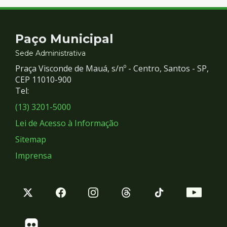
Contato
Paço Municipal
e
Sede Administrativa
Praça Visconde de Mauá, s/nº - Centro, Santos - SP,
Redes
CEP 11010-900
Tel:
Sociais
(13) 3201-5000
Lei de Acesso à Informação
Sitemap
Imprensa