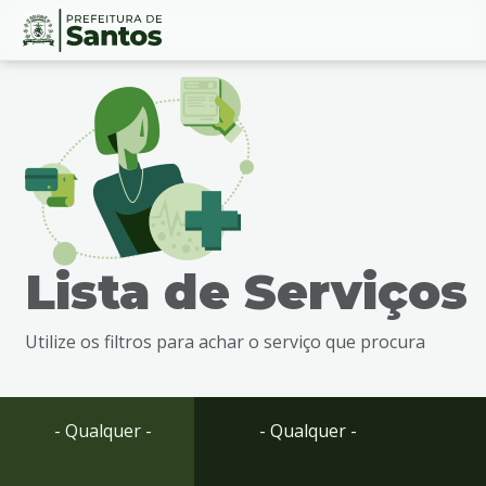
Ir
Conteúdo
para
o
conteúdo
1
Ir
para
o
menu
Lista de Serviços
2
Ir
para
Utilize os filtros para achar o serviço que procura
busca
3
Ir
para
- Qualquer -
- Qualquer -
o
rodapé