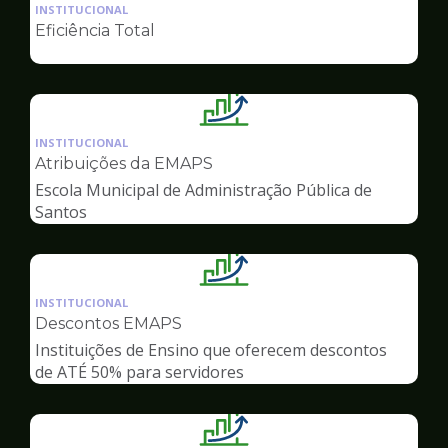
da
INSTITUCIONAL
pagina
Eficiência Total
de
Gestão
Ilustração
da
INSTITUCIONAL
pagina
Atribuições da EMAPS
de
Escola Municipal de Administração Pública de
Gestão
Santos
Ilustração
da
INSTITUCIONAL
pagina
Descontos EMAPS
de
Instituições de Ensino que oferecem descontos
Gestão
de ATÉ 50% para servidores
Ilustração