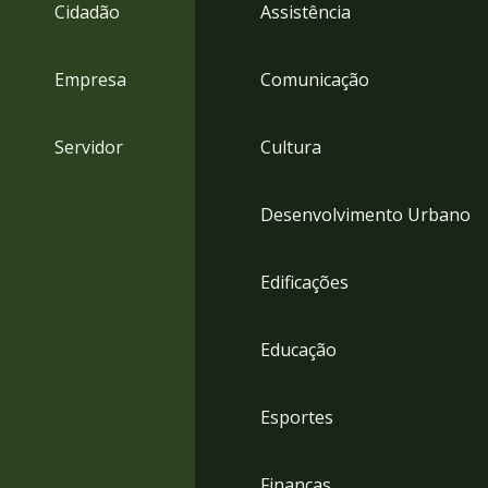
4
Cidadão
Assistência
Acessibilidade
5
Empresa
Comunicação
Servidor
Cultura
Desenvolvimento Urbano
Edificações
Educação
Esportes
Finanças