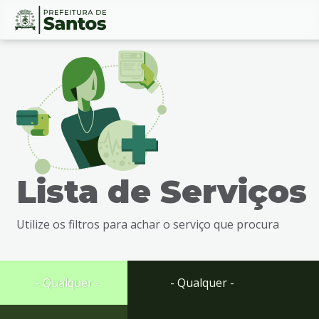
Ir
Conteúdo
para
o
conteúdo
1
Ir
para
o
menu
Lista de Serviços
2
Ir
para
Utilize os filtros para achar o serviço que procura
busca
3
Ir
para
- Qualquer -
- Qualquer -
o
rodapé