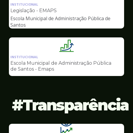
da
INSTITUCIONAL
pagina
Legislação - EMAPS
de
Escola Municipal de Administração Pública de
Gestão
Santos
Ilustração
da
INSTITUCIONAL
pagina
Escola Municipal de Administração Pública
de
de Santos - Emaps
Gestão
Transparência