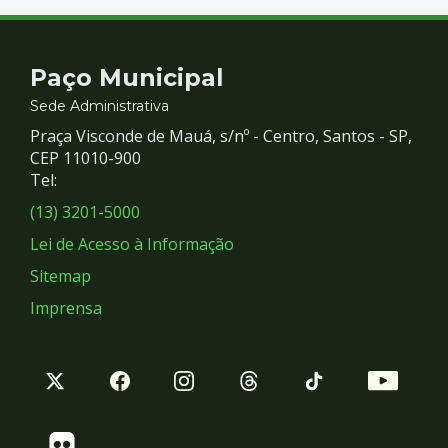
Contato
Paço Municipal
e
Sede Administrativa
Praça Visconde de Mauá, s/nº - Centro, Santos - SP,
Redes
CEP 11010-900
Tel:
Sociais
(13) 3201-5000
Lei de Acesso à Informação
Sitemap
Imprensa