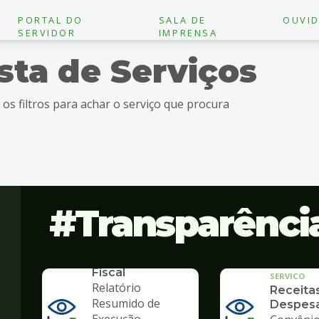
PORTAL DO
SALA DE
OUVID
SERVIDOR
IMPRENSA
ista de Serviços
e os filtros para achar o serviço que procura
Transparênci
SERVICO
Lei de
Responsabilidade
Fiscal
SERVICO
Relatório
Receita
Resumido de
Despes