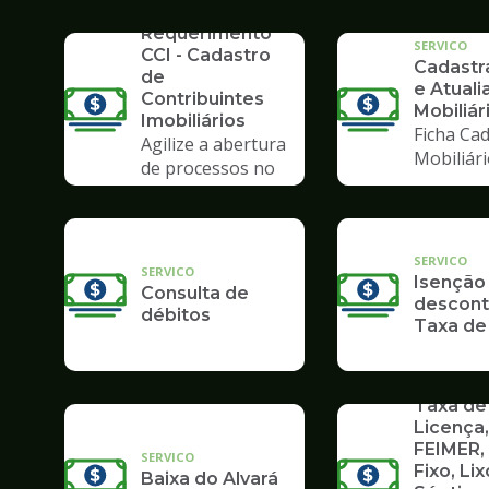
SERVICO
Requerimento
SERVICO
CCI - Cadastro
Cadast
de
e Atuali
Contribuintes
Mobiliár
Imobiliários
Ficha Cad
Agilize a abertura
Mobiliár
de processos no
Poupatempo
SERVICO
SERVICO
Isenção
Consulta de
descont
débitos
Taxa de
SERVICO
Taxa de
Licença,
FEIMER,
SERVICO
Fixo, Lix
Baixa do Alvará