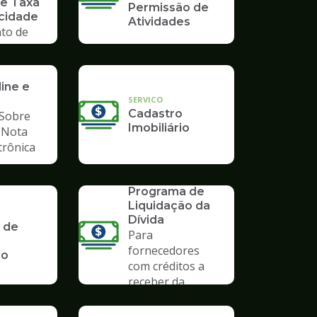
 e Taxa
Permissão de
icidade
Atividades
to de
ine e
SERVICO
Cadastro
Sobre
Imobiliário
, Nota
etrônica
SERVICO
PLD 2019 -
Programa de
Liquidação da
Dívida
 de
Para
fornecedores
io
com créditos a
receber da
Prefeitura