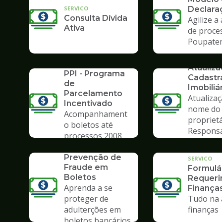
SERVICO
Declara
Consulta Dívida
Agilize a
Ativa
de proce
Poupate
SERVICO
SERVICO
Atualiz
PPI - Programa
Cadastr
de
Imobiliá
Parcelamento
Atualiza
Incentivado
nome do
Acompanhament
propriet
o boletos até
Respons
processos 2008
Tributár
SERVICO
Prevenção de
SERVICO
Fraude em
Formulá
Boletos
Requer
Aprenda a se
Finança
proteger de
Tudo na 
adulterções em
finanças
boletos bancários