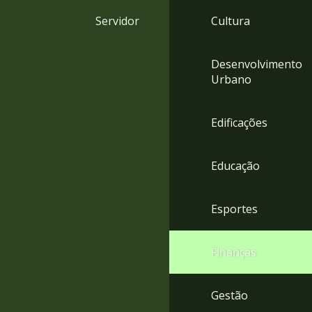
4
Servidor
Cultura
Acessibilidade
5
Desenvolvimento
Urbano
Edificações
Educação
Esportes
Finanças
Gestão