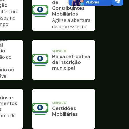
de
ção
Contribuintes
 abertura
Mobiliários
ssos no
Agilize a abertura
mpo
de processos no
Poupatempo
ação
al
rio
SERVICO
ção do
Baixa retroativa
da inscrição
municipal
ário ou
ável
io
rios e
SERVICO
imentos
Certidões
s
Mobiliárias
área de