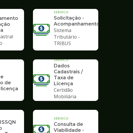
SERVICO
Solicitação -
ramento
Acompanhamento
ação
Sistema
ia
astral
Tributário -
io
TRIBUS
SERVICO
Dados
Cadastrais /
 e
Taxa de
o de
Licença
 licença
Certidão
Mobiliária
SERVICO
 ISSQN
Consulta de
o
Viabilidade -