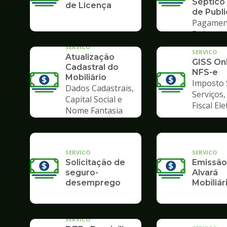
Séptico
de Licença
de Publ
Pagamen
Boleto
SERVICO
SERVICO
Atualização
GISS Onl
Cadastral do
NFS-e
Mobiliário
Imposto 
Dados Cadastrais,
Serviços
Capital Social e
Fiscal El
Nome Fantasia
SERVICO
SERVICO
Solicitação de
Emissão
seguro-
Alvará
desemprego
Mobiliár
SERVICO