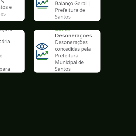
s,
Balanço Geral |
tos e
Prefeitura de
ões
Santos
AL
ojeto
SERVICO
Desonerações
ária
Desonerações
concedidas pela
de
Prefeitura
Municipal de
para
Santos