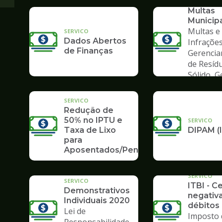
Consult
Multas
Municip
Multas e
SERVICO
Dados Abertos
Infrações
de Finanças
Gerenci
de Resíd
Sólido, 
de Lixo
SERVICO
Redução de
50% no IPTU e
SERVICO
Taxa de Lixo
DIPAM (
para
Aposentados/Pensionistas
SERVICO
SERVICO
ITBI - C
Demonstrativos
negativ
Individuais 2020
débitos 
Lei de
Imposto 