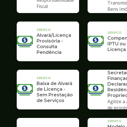
Responsabilidade
Transmis
Fiscal
Bens Imó
SERVICO
SERVICO
Alvará/Licença
Compens
Provisória -
IPTU ou
Consulta
Licença
Pendência
SERVICO
Formulá
Secreta
SERVICO
Finanças
Baixa de Alvará
Declara
de Licença -
Residên
Sem Prestação
Proprie
de Serviços
Agilize a
de proce
Poupate
SERVICO
Modelo