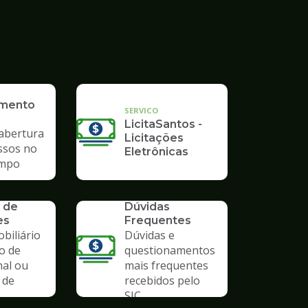
imento
SERVICO
LicitaSantos -
 abertura
Licitações
ssos no
Eletrônicas
mpo
SERVICO
 de
Dúvidas
es
Frequentes
biliário
Dúvidas e
o de
questionamentos
nal ou
mais frequentes
 de
recebidos pelo
SIC