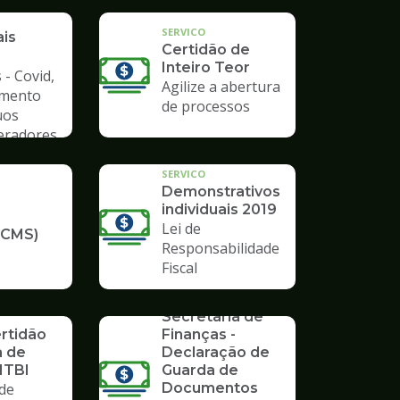
a de
SERVICO
ais
Certidão de
Inteiro Teor
 - Covid,
Agilize a abertura
amento
de processos
uos
Geradores
SERVICO
Demonstrativos
individuais 2019
Lei de
ICMS)
Responsabilidade
Fiscal
SERVICO
Formulários da
Secretaria de
ertidão
Finanças -
a de
Declaração de
ITBI
Guarda de
de
Documentos