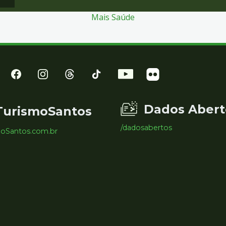
Mais Saúde
Dados Abert
TurismoSantos
/dadosabertos
moSantos.com.br