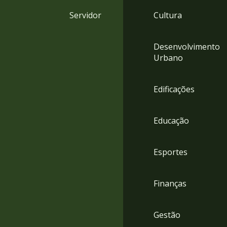
4
Servidor
Cultura
Acessibilidade
5
Desenvolvimento
Urbano
Edificações
Educação
Esportes
Finanças
Gestão