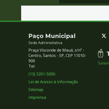
Contato
Paço Municipal
e
Sede Administrativa
Praça Visconde de Mauá, s/nº -
Redes
Centro, Santos - SP, CEP 11010-
900
Turis
Sociais
Tel:
(13) 3201-5000
Lei de Acesso à Informação
Sitemap
Imprensa