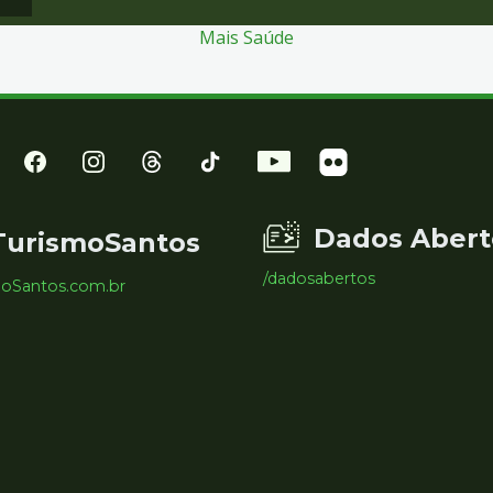
Mais Saúde
Dados Abert
TurismoSantos
/dadosabertos
moSantos.com.br