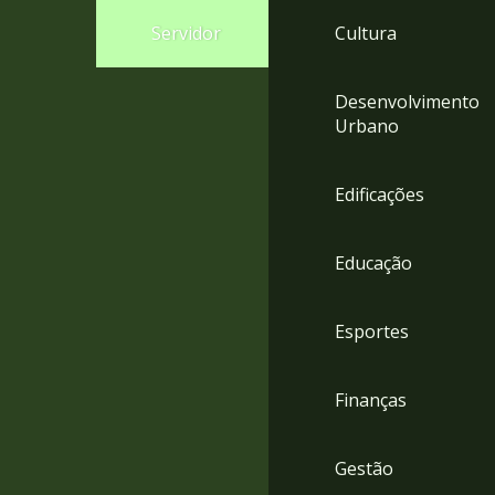
4
Servidor
Cultura
Acessibilidade
5
Desenvolvimento
Urbano
Edificações
Educação
Esportes
Finanças
Gestão