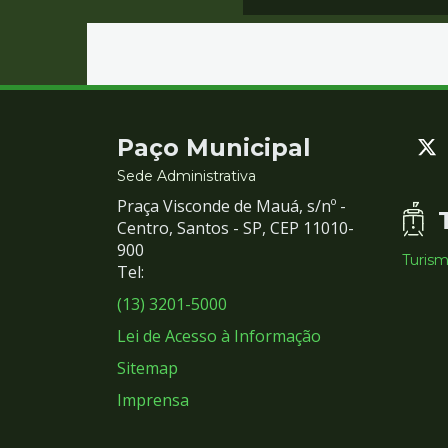
Contato
Paço Municipal
e
Sede Administrativa
Praça Visconde de Mauá, s/nº -
Redes
Centro, Santos - SP, CEP 11010-
900
Turis
Sociais
Tel:
(13) 3201-5000
Lei de Acesso à Informação
Sitemap
Imprensa