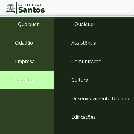
Ir
Conteúdo
- Qualquer -
- Qualquer -
para
o
conteúdo
Cidadão
Assistência
1
Ir
para
Empresa
Comunicação
o
menu
2
Servidor
Cultura
Ir
para
busca
Desenvolvimento Urbano
3
Ir
para
Edificações
o
rodapé