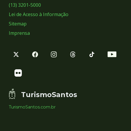
Sociais
(13) 3201-5000
Lei de Acesso à Informação
Sitemap
Imprensa
TurismoSantos
TurismoSantos.com.br