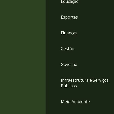
Educação
4
Acessibilidade
5
Esportes
Finanças
Gestão
Governo
Infraestrutura e Serviços
Públicos
Meio Ambiente