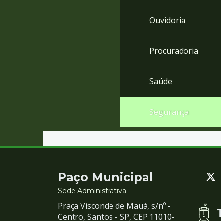
Ouvidoria
Procuradoria
Saúde
Segurança
Contato
Paço Municipal
e
Sede Administrativa
Praça Visconde de Mauá, s/nº -
Redes
Centro, Santos - SP, CEP 11010-