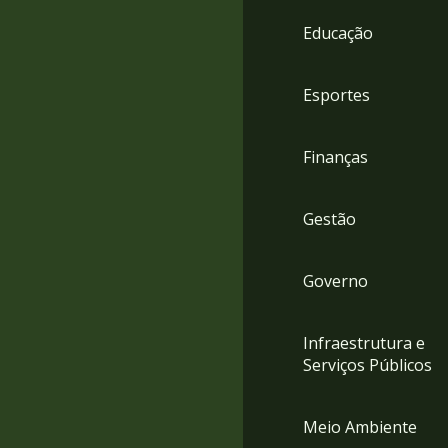
4
Educação
Acessibilidade
5
Esportes
Finanças
Gestão
Governo
Infraestrutura e
Serviços Públicos
Meio Ambiente