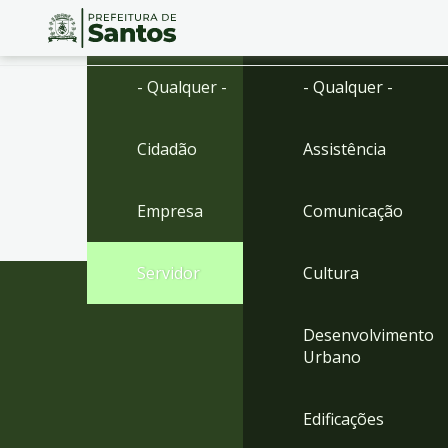
Ir
Conteúdo
- Qualquer -
- Qualquer -
para
o
conteúdo
Cidadão
Assistência
1
Ir
para
Empresa
Comunicação
o
menu
2
Servidor
Cultura
Ir
para
busca
Desenvolvimento
3
Urbano
Ir
para
o
Edificações
rodapé