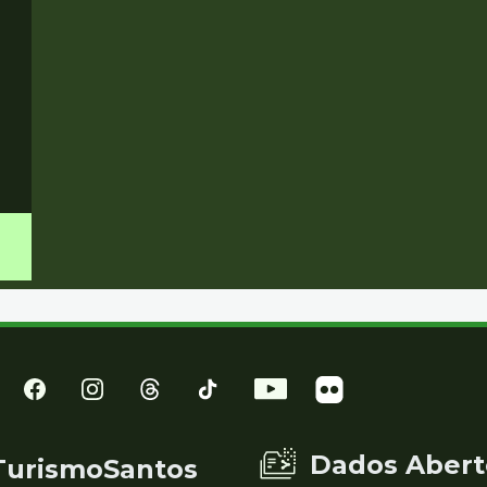
Dados Abert
TurismoSantos