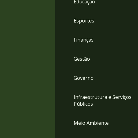
Educação
4
Acessibilidade
5
Esportes
Finanças
Gestão
Governo
Infraestrutura e Serviços
Públicos
Meio Ambiente