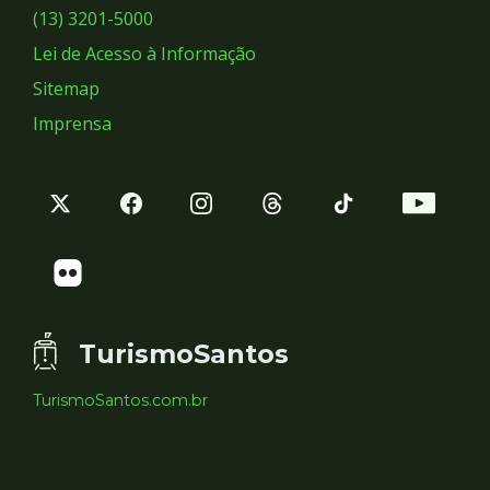
Sociais
(13) 3201-5000
Lei de Acesso à Informação
Sitemap
Imprensa
TurismoSantos
TurismoSantos.com.br