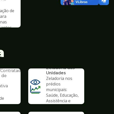
ação de
para
 nas
Santos
a
SERVICO
AL
Zeladoria das
s/Contratados
Unidades
 de
Zeladoria nos
prédios
tiva
municipais:
Saúde, Educação,
 de
Assistência e
outros