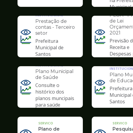
na Prefeit
pagina
Municipal
de
INSTITUCION
Santos
Transparência
PLOA - Pr
INSTITUCIONAL
de Lei
Prestação de
Orçament
contas - Terceiro
2021
setor
Ilustração
Ilustração
Previsão 
Prefeitura
da
da
Receita e
Municipal de
pagina
pagina
Despesas 
Santos
de
de
ano 2021
Transparência
Transparência
INSTITUCIONAL
INSTITUCION
Plano Municipal
Plano Mun
de Saúde
de Educa
Consulte o
Prefeitura
Ilustração
Ilustração
histórico dos
Municipal
da
da
planos muncipais
Santos
pagina
pagina
para saúde
de
de
Transparência
Transparência
SERVICO
SERVICO
Plano de
Pesquis