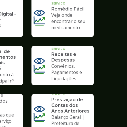
SERVICO
Remédio Fácil
igital -
Veja onde
e
encontrar o seu
s
medicamento
SERVICO
al de
Receitas e
mentos
Despesas
is -
Convênios,
E
Pagamentos e
ento à
Liquidações
ipal nº
AL
o de
SERVICO
de
Prestação de
ados
Contas dos
Anos Anteriores
das que
Balanço Geral |
erviço
Prefeitura de