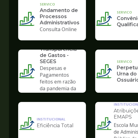
SERVICO
Andamento de
SERVICO
Processos
Convêni
Administrativos
Qualifi
Consulta Online
SERVICO
Transparência
de Gastos -
SEGES
SERVICO
Despesas e
Perpetu
Urna do
Pagamentos
Ossuári
feitos em razão
da pandemia da
COVID-19
INSTITUCION
Atribuiçõ
EMAPS
INSTITUCIONAL
Escola Mun
Eficiência Total
Ilustração
Ilustração
de Admini
da
da