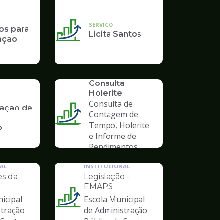
SERVICO
os para
Licita Santos
cação
SERVICO
Consulta
Holerite
Consulta de
ação de
Contagem de
Tempo, Holerite
o
e Informe de
Rendimentos
AL
INSTITUCIONAL
es da
Legislação -
EMAPS
icipal
Escola Municipal
Ilustração
stração
de Administração
da