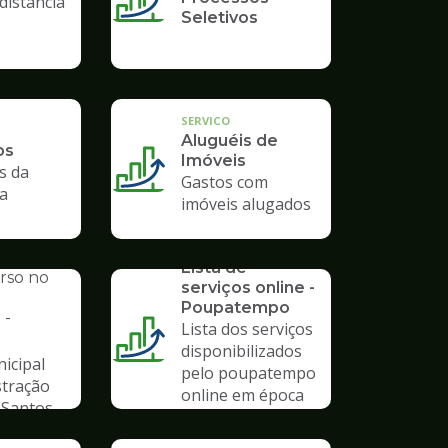
distância
Seletivos
SERVICO
Aluguéis de
os
Imóveis
s da
Gastos com
ra
imóveis alugados
SERVICO
AL
Lista de
urso no
serviços online -
Poupatempo
 -
Lista dos serviços
disponibilizados
icipal
pelo poupatempo
stração
online em época
 Santos
de pandemia