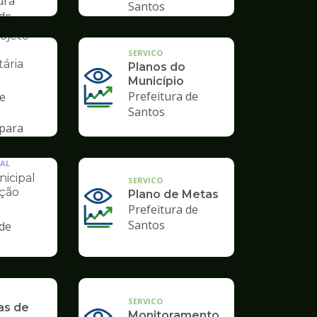
ura
Santos
 de
AL
ojeto
SERVICO
ária
Planos do
Município
Prefeitura de
de
Santos
para
AL
icipal
SERVICO
ção
Plano de Metas
Prefeitura de
Santos
 de
SERVICO
as de
Monitoramento