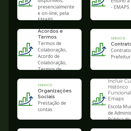
disponíveis,
Ensino à 
presencialmente
- EMAPS
e on-line, pela
EMAPS
SERVICO
Convênios,
Acordos e
Termos
SERVICO
Termos de
Contrat
Colaboração,
Contrato
Acordo de
Prefeitu
Colaboração,
Termos de
Fomento
INSTITUCION
Incluir C
SERVICO
Histórico
Organizações
Funcional
Sociais
Emaps
Ilustração
Prestação de
Escola Mun
da
contas
de Admini
pagina
Pública de
de
Gestão