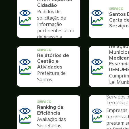
Contábeis
Cidadão
SERVICO
Pedidos de
Santos D
solicitação de
Carta d
informação
Serviço
pertinentes à Lei
de Acesso a
SERVICO
Informação
Relação
SERVICO
Municip
Relatórios de
Medica
Gestão e
Essencia
Atividades
REMUM
Prefeitura de
Cumprim
Santos
Lei Munic
INSTITUCION
3995/22
Prestaçã
Serviços 
SERVICO
Terceiriz
Ranking da
Empresas
Eficiência
terceiriza
Ilustração
Avaliação das
prestam s
da
Secretarias