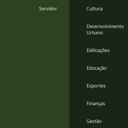
4
Servidor
Cultura
Acessibilidade
5
Desenvolvimento
Urbano
Edificações
Educação
Esportes
Finanças
Gestão