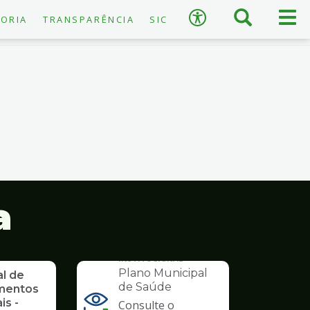
×
Busca
Men
Acessibilidade
ORIA
TRANSPARÊNCIA
SIC
prin
A
−
+
A
↺
Restaurar padrão
a
INSTITUCIONAL
Plano Municipal
al de
de Saúde
mentos
is -
Consulte o