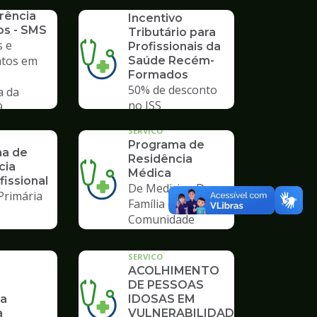
SERVICO
rência
Incentivo
os - SMS
Tributário para
 e
Profissionais da
tos em
Saúde Recém-
Formados
50% de desconto
a da
no ISS
9
SERVICO
Programa de
a de
Residência
cia
Médica
fissional
De Medicina De
Primária
Família e
Comunidade
SERVICO
ACOLHIMENTO
DE PESSOAS
ia
IDOSAS EM
a
VULNERABILIDADE