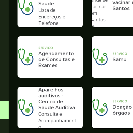
onde se
vacinar
Saúde
vacinar
Santos
Lista de
em
Endereços e
Santos"
Telefone
/>
SERVICO
Agendamento
SERVICO
de Consultas e
Samu
Exames
SERVICO
Aparelhos
auditivos -
SERVICO
Centro de
Doação
Saúde Auditiva
órgãos
Consulta e
Acompanhament
o