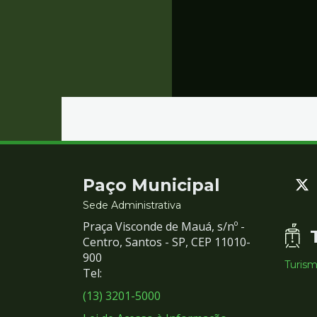
Contato
Paço Municipal
e
Sede Administrativa
Praça Visconde de Mauá, s/nº -
Redes
Centro, Santos - SP, CEP 11010-
900
Turis
Sociais
Tel:
(13) 3201-5000