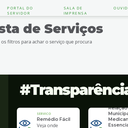
PORTAL DO
SALA DE
OUVID
SERVIDOR
IMPRENSA
ista de Serviços
e os filtros para achar o serviço que procura
Transparênci
SERVICO
Relação
Municip
SERVICO
Remédio Fácil
Medica
Veja onde
Essencia