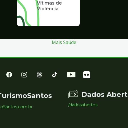
Vítimas de
Violência
Mais Saúde
Dados Abert
TurismoSantos
/dadosabertos
moSantos.com.br