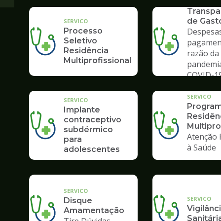
SERVICO
Transpa
de Gast
SERVICO
Processo
Despesas
Seletivo
pagamen
Residência
razão da
Multiprofissional
pandemi
COVID-1
SERVICO
SERVICO
Program
Implante
Residên
contraceptivo
Multipro
subdérmico
Atenção 
para
à Saúde
adolescentes
SERVICO
SERVICO
Disque
Vigilânc
Amamentação
Sanitári