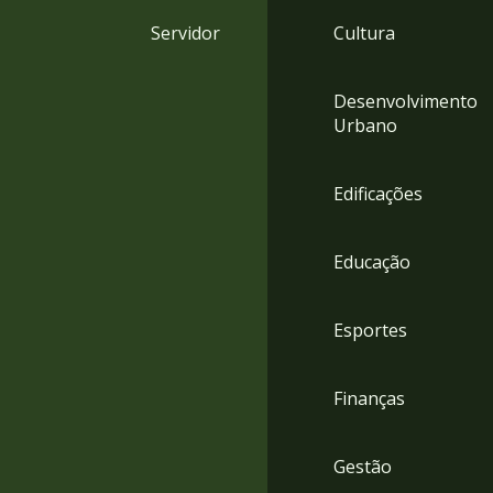
4
Servidor
Cultura
Acessibilidade
5
Desenvolvimento
Urbano
Edificações
Educação
Esportes
Finanças
Gestão