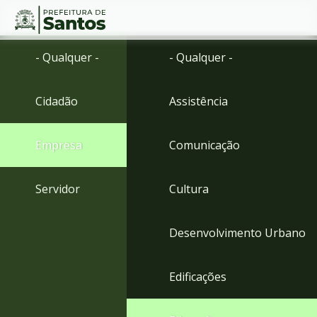
Ir
Conteúdo
- Qualquer -
- Qualquer -
para
o
conteúdo
Cidadão
Assistência
1
Ir
para
Empresa
Comunicação
o
menu
2
Servidor
Cultura
Ir
para
busca
Desenvolvimento Urbano
3
Ir
para
Edificações
o
rodapé