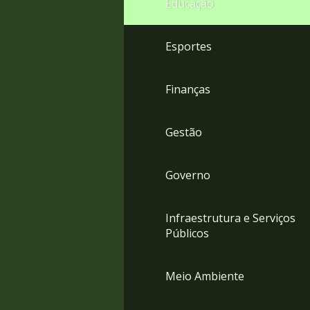
Educação
4
Acessibilidade
5
Esportes
Finanças
Gestão
Governo
Infraestrutura e Serviços
Públicos
Meio Ambiente