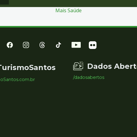
Mais Saúde
Dados Abert
TurismoSantos
/dadosabertos
moSantos.com.br