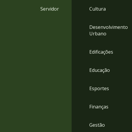
4
Servidor
Cultura
Acessibilidade
5
Desenvolvimento
Urbano
Edificações
Educação
Esportes
Finanças
Gestão