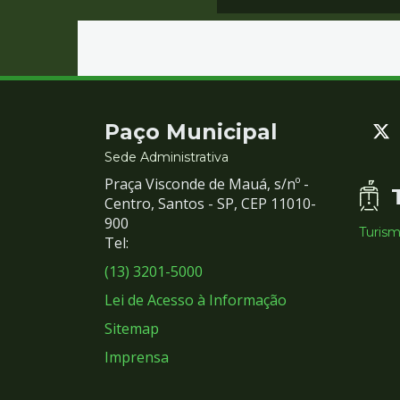
Contato
Paço Municipal
e
Sede Administrativa
Praça Visconde de Mauá, s/nº -
Redes
Centro, Santos - SP, CEP 11010-
900
Turis
Sociais
Tel:
(13) 3201-5000
Lei de Acesso à Informação
Sitemap
Imprensa