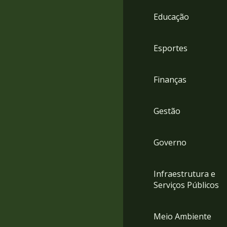
4
Educação
Acessibilidade
5
Esportes
Finanças
Gestão
Governo
Infraestrutura e
Serviços Públicos
Meio Ambiente