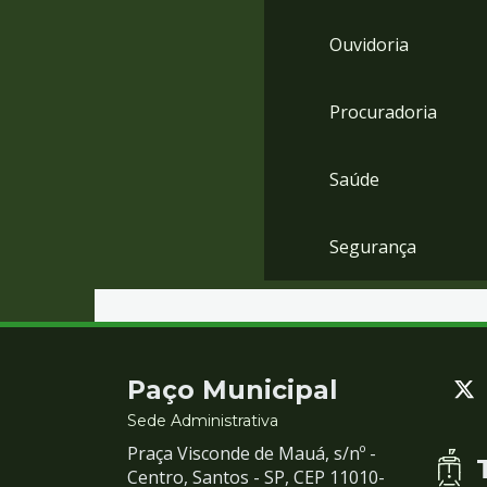
Ouvidoria
Procuradoria
Saúde
Segurança
Contato
Paço Municipal
e
Sede Administrativa
Praça Visconde de Mauá, s/nº -
Redes
Centro, Santos - SP, CEP 11010-