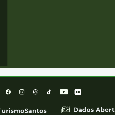
Dados Abert
TurismoSantos