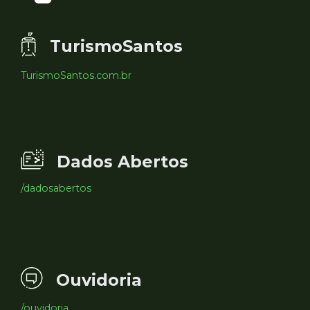
TurismoSantos
TurismoSantos.com.br
Dados Abertos
/dadosabertos
Ouvidoria
/ouvidoria