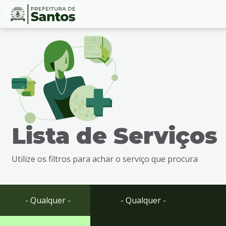
Ir
Conteúdo
para
o
conteúdo
1
Ir
para
o
menu
Lista de Serviços
2
Ir
para
Utilize os filtros para achar o serviço que procura
busca
3
Ir
para
- Qualquer -
- Qualquer -
o
rodapé