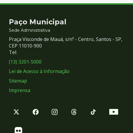
Contato
Paço Municipal
e
Sede Administrativa
Praça Visconde de Mauá, s/nº - Centro, Santos - SP,
Redes
CEP 11010-900
Tel:
Sociais
(13) 3201-5000
Lei de Acesso à Informação
Sitemap
Imprensa