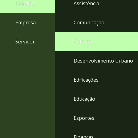
4
Cidadão
Assistência
Acessibilidade
5
Empresa
Comunicação
Servidor
Cultura
Desenvolvimento Urbano
Edificações
Educação
Esportes
Finanças