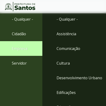
Ir
Conteúdo
- Qualquer -
- Qualquer -
para
o
conteúdo
Cidadão
Assistência
1
Ir
para
Empresa
Comunicação
o
menu
2
Servidor
Cultura
Ir
para
busca
Desenvolvimento Urbano
3
Ir
para
Edificações
o
rodapé