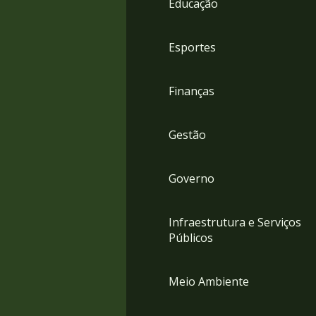
Educação
4
Acessibilidade
5
Esportes
Finanças
Gestão
Governo
Infraestrutura e Serviços
Públicos
Meio Ambiente