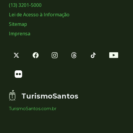
Sociais
(13) 3201-5000
Lei de Acesso à Informação
Sitemap
Imprensa
TurismoSantos
TurismoSantos.com.br