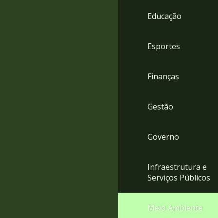
4
Educação
Acessibilidade
5
Esportes
Finanças
Gestão
Governo
Infraestrutura e
Serviços Públicos
Meio Ambiente