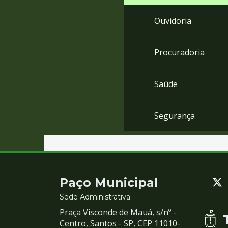
Ouvidoria
Procuradoria
Saúde
Segurança
Contato
Paço Municipal
e
Sede Administrativa
Praça Visconde de Mauá, s/nº -
Redes
Centro, Santos - SP, CEP 11010-