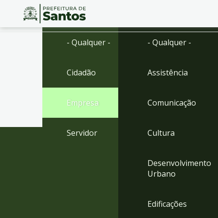
Ir
Conteúdo
- Qualquer -
- Qualquer -
para
o
conteúdo
Cidadão
Assistência
1
Ir
para
Empresa
Comunicação
o
menu
2
Servidor
Cultura
Ir
para
busca
Desenvolvimento
3
Urbano
Ir
para
o
Edificações
rodapé