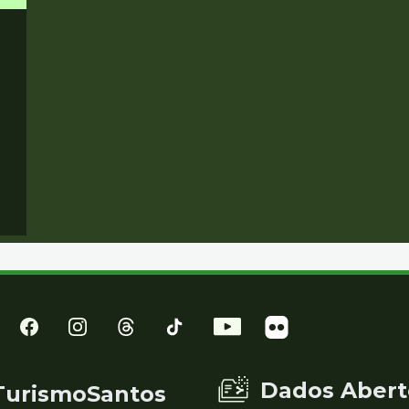
Dados Abert
TurismoSantos