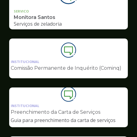
SERVICO
Monitora Santos
Serviços de zeladoria
Ilustração
da
INSTITUCIONAL
pagina
Comissão Permanente de Inquérito (Cominq)
de
Ouvidoria
Ilustração
da
INSTITUCIONAL
pagina
Preenchimento da Carta de Serviços
de
Guia para preenchimento da carta de serviços
Ouvidoria