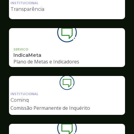
da
INSTITUCIONAL
pagina
Transparência
de
Ouvidoria
SERVICO
IndicaMeta
Plano de Metas e Indicadores
Ilustração
da
INSTITUCIONAL
pagina
Cominq
de
Comissão Permanente de Inquérito
Ouvidoria