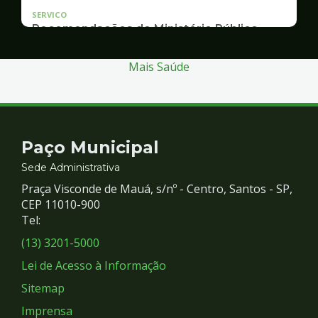
SERVICO
Recomendações do Ministério Público
Inquérito Civil nº 11.0426.0004955/2013-1
Mais Saúde
Contato
Paço Municipal
e
Sede Administrativa
Praça Visconde de Mauá, s/nº - Centro, Santos - SP,
Redes
CEP 11010-900
Tel:
Sociais
(13) 3201-5000
Lei de Acesso à Informação
Sitemap
Imprensa