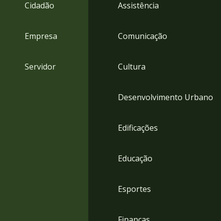
4
Cidadão
Assistência
Acessibilidade
5
Empresa
Comunicação
Servidor
Cultura
Desenvolvimento Urbano
Edificações
Educação
Esportes
Finanças