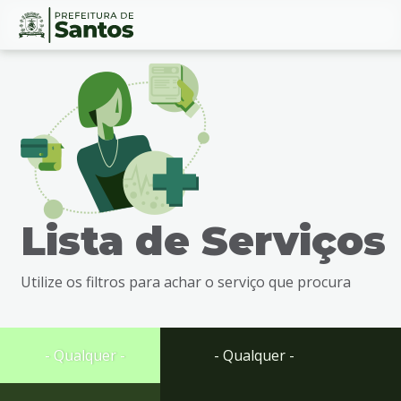
Ir
Conteúdo
para
o
conteúdo
1
Ir
para
o
menu
Lista de Serviços
2
Ir
para
Utilize os filtros para achar o serviço que procura
busca
3
Ir
para
- Qualquer -
- Qualquer -
o
rodapé