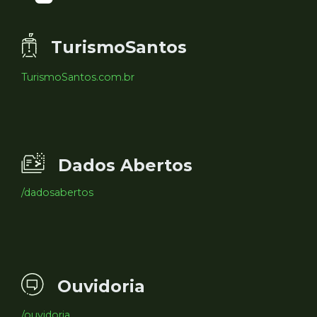
TurismoSantos
TurismoSantos.com.br
Dados Abertos
/dadosabertos
Ouvidoria
/ouvidoria