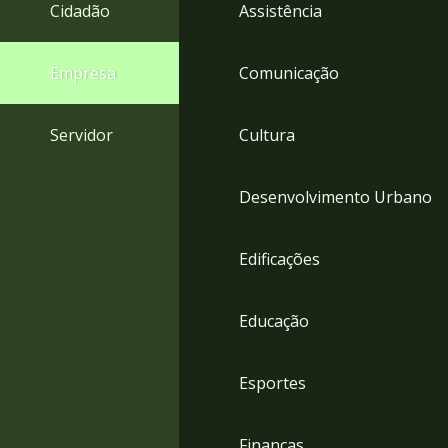
4
Cidadão
Assistência
Acessibilidade
5
Empresa
Comunicação
Servidor
Cultura
Desenvolvimento Urbano
Edificações
Educação
Esportes
Finanças