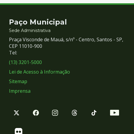
Contato
Paço Municipal
e
Sede Administrativa
Praça Visconde de Mauá, s/nº - Centro, Santos - SP,
Redes
CEP 11010-900
Tel:
Sociais
(13) 3201-5000
Lei de Acesso à Informação
Sitemap
Imprensa