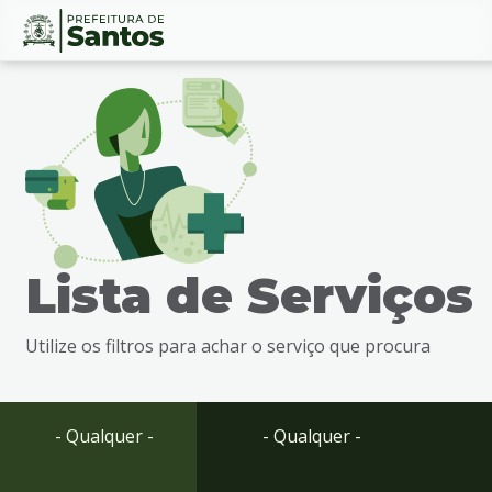
Ir
Conteúdo
para
o
conteúdo
1
Ir
para
o
menu
Lista de Serviços
2
Ir
para
Utilize os filtros para achar o serviço que procura
busca
3
Ir
para
- Qualquer -
- Qualquer -
o
rodapé