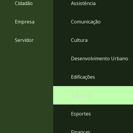
4
Cidadão
Assistência
Acessibilidade
5
Empresa
Comunicação
Servidor
Cultura
Desenvolvimento Urbano
Edificações
Educação
Esportes
Finanças