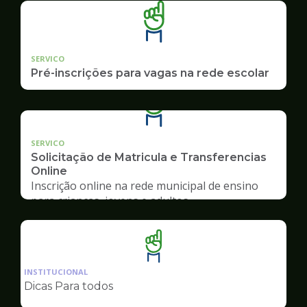
SERVICO
Pré-inscrições para vagas na rede escolar
SERVICO
Solicitação de Matricula e Transferencias
Online
Inscrição online na rede municipal de ensino
para crianças, jovens e adultos
Ilustração
da
INSTITUCIONAL
pagina
Dicas Para todos
de