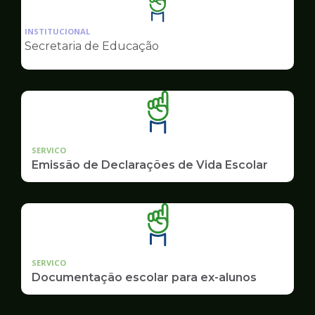
Ilustração
da
INSTITUCIONAL
pagina
Secretaria de Educação
de
Educação
SERVICO
Emissão de Declarações de Vida Escolar
SERVICO
Documentação escolar para ex-alunos