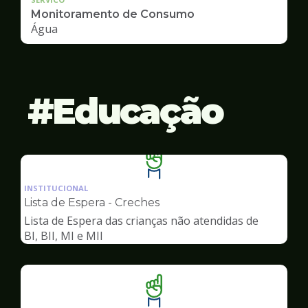
Monitoramento de Consumo
Água
Educação
Ilustração
da
INSTITUCIONAL
pagina
Lista de Espera - Creches
de
Lista de Espera das crianças não atendidas de
Educação
BI, BII, MI e MII
Ilustração