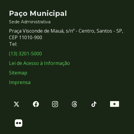
Contato
Paço Municipal
e
Sede Administrativa
Praça Visconde de Mauá, s/nº - Centro, Santos - SP,
Redes
CEP 11010-900
Tel:
Sociais
(13) 3201-5000
Lei de Acesso à Informação
Sitemap
Imprensa