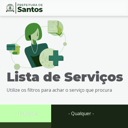
Ir
Conteúdo
para
o
conteúdo
1
Ir
para
o
menu
Lista de Serviços
2
Ir
para
Utilize os filtros para achar o serviço que procura
busca
3
Ir
para
- Qualquer -
- Qualquer -
o
rodapé