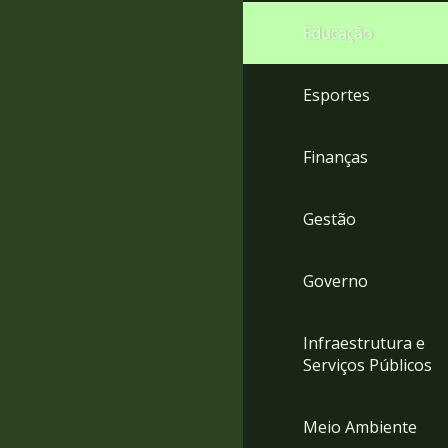
4
Educação
Acessibilidade
5
Esportes
Finanças
Gestão
Governo
Infraestrutura e
Serviços Públicos
Meio Ambiente