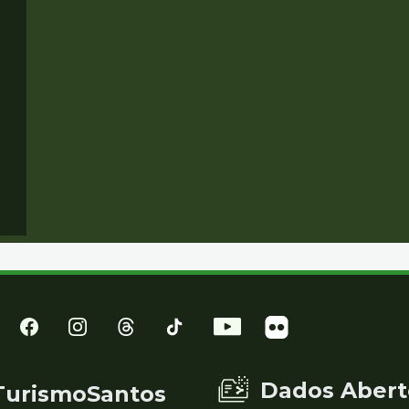
Dados Abert
TurismoSantos