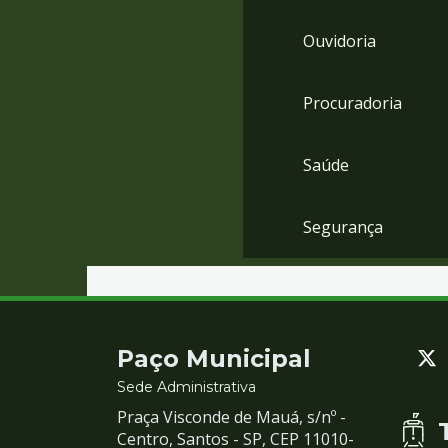
Ouvidoria
Procuradoria
Saúde
Segurança
Contato
Paço Municipal
e
Sede Administrativa
Praça Visconde de Mauá, s/nº -
Redes
Centro, Santos - SP, CEP 11010-