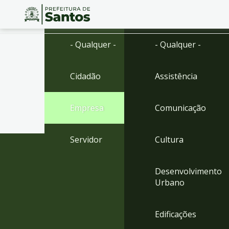
Ir
Conteúdo
- Qualquer -
- Qualquer -
para
o
conteúdo
Cidadão
Assistência
1
Ir
para
Empresa
Comunicação
o
menu
2
Servidor
Cultura
Ir
para
busca
Desenvolvimento
3
Urbano
Ir
para
o
Edificações
rodapé