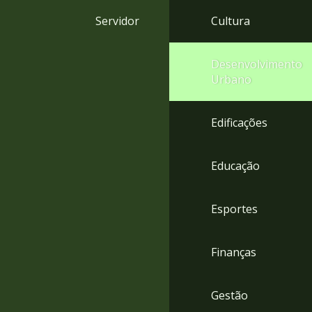
4
Servidor
Cultura
Acessibilidade
5
Desenvolvimento
Urbano
Edificações
Educação
Esportes
Finanças
Gestão