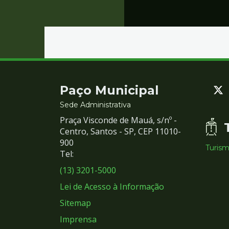
Contato
Paço Municipal
e
Sede Administrativa
Praça Visconde de Mauá, s/nº -
Redes
Centro, Santos - SP, CEP 11010-
900
Turis
Sociais
Tel:
(13) 3201-5000
Lei de Acesso à Informação
Sitemap
Imprensa