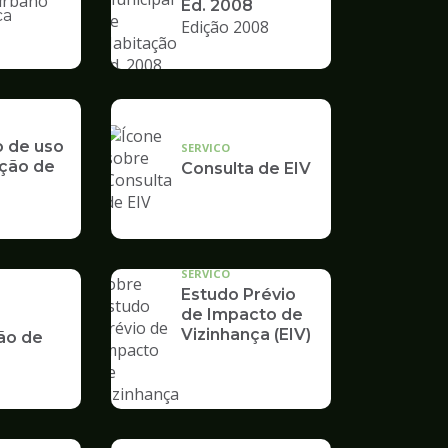
Ed. 2008
ca
Edição 2008
nto
o de uso
SERVICO
ção de
Consulta de EIV
SERVICO
Estudo Prévio
de Impacto de
Vizinhança (EIV)
ão de