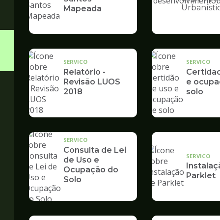
Ilustração
Urbanísti
Mapeada
da
pagina
de
Desenvolvime
Urbano
SERVICO
SERVICO
Relatório -
Certidã
Revisão LUOS
e ocupa
2018
solo
SERVICO
Consulta de Lei
SERVICO
de Uso e
Instalaç
Ocupação do
Parklet
Solo