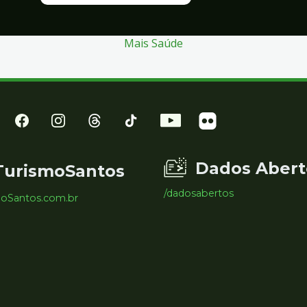
Mais Saúde
Dados Abert
TurismoSantos
/dadosabertos
moSantos.com.br