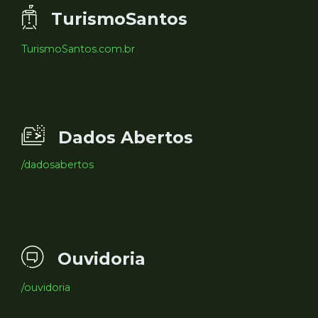
TurismoSantos
TurismoSantos.com.br
Dados Abertos
/dadosabertos
Ouvidoria
/ouvidoria