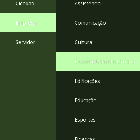
4
Cidadão
Assistência
Acessibilidade
5
Empresa
Comunicação
Servidor
Cultura
Desenvolvimento Urbano
Edificações
Educação
Esportes
Finanças