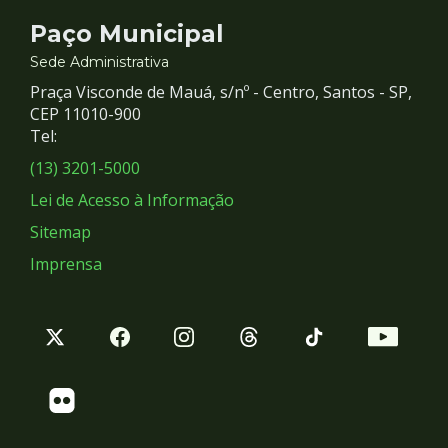
Contato
Paço Municipal
e
Sede Administrativa
Praça Visconde de Mauá, s/nº - Centro, Santos - SP,
Redes
CEP 11010-900
Tel:
Sociais
(13) 3201-5000
Lei de Acesso à Informação
Sitemap
Imprensa