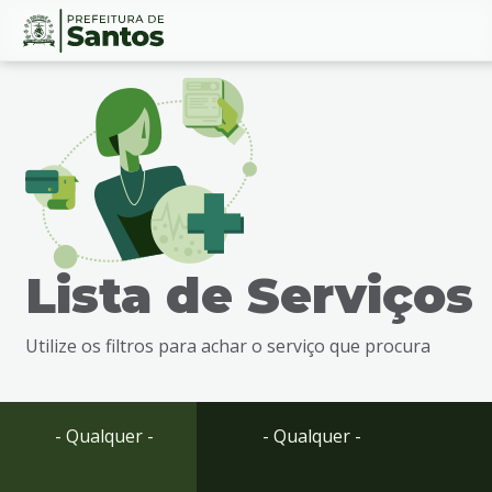
Ir
Conteúdo
para
o
conteúdo
1
Ir
para
o
menu
Lista de Serviços
2
Ir
para
Utilize os filtros para achar o serviço que procura
busca
3
Ir
para
- Qualquer -
- Qualquer -
o
rodapé