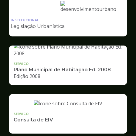
Ilustração
da
INSTITUCIONAL
pagina
Legislação Urbanística
de
Desenvolvimento
Urbano
SERVICO
Plano Municipal de Habitação Ed. 2008
Edição 2008
SERVICO
Consulta de EIV