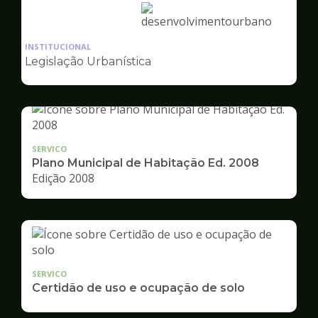
Ilustração
da
INSTITUCIONAL
pagina
Legislação Urbanística
de
Desenvolvimento
Urbano
SERVICO
Plano Municipal de Habitação Ed. 2008
Edição 2008
SERVICO
Certidão de uso e ocupação de solo