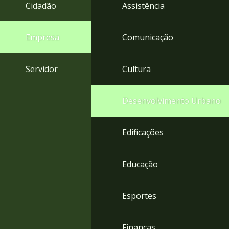
4
Cidadão
Assistência
Acessibilidade
5
Empresa
Comunicação
Servidor
Cultura
Desenvolvimento Urbano
Edificações
Educação
Esportes
Finanças