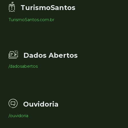
TurismoSantos
TurismoSantos.com.br
Dados Abertos
/dadosabertos
Ouvidoria
/ouvidoria