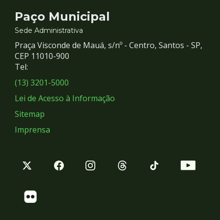
Contato
Paço Municipal
e
Sede Administrativa
Praça Visconde de Mauá, s/nº - Centro, Santos - SP,
Redes
CEP 11010-900
Tel:
Sociais
(13) 3201-5000
Lei de Acesso à Informação
Sitemap
Imprensa