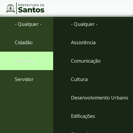
Ir
Conteúdo
- Qualquer -
- Qualquer -
para
o
conteúdo
Cidadão
Assistência
1
Ir
para
Empresa
Comunicação
o
menu
2
Servidor
Cultura
Ir
para
busca
Desenvolvimento Urbano
3
Ir
para
Edificações
o
rodapé