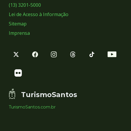
Sociais
(13) 3201-5000
Lei de Acesso à Informação
Sitemap
Imprensa
TurismoSantos
TurismoSantos.com.br