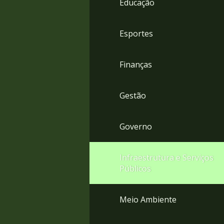
Educação
4
Acessibilidade
5
Esportes
Finanças
Gestão
Governo
Infraestrutura e Serviços
Públicos
Meio Ambiente