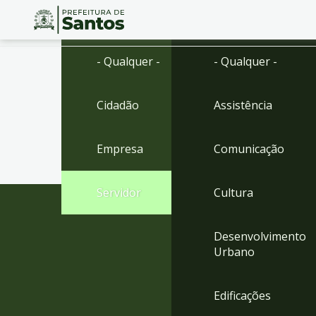
Ir
Conteúdo
- Qualquer -
- Qualquer -
para
o
conteúdo
Cidadão
Assistência
1
Ir
para
Empresa
Comunicação
o
menu
2
Servidor
Cultura
Ir
para
busca
Desenvolvimento
3
Urbano
Ir
para
o
Edificações
rodapé