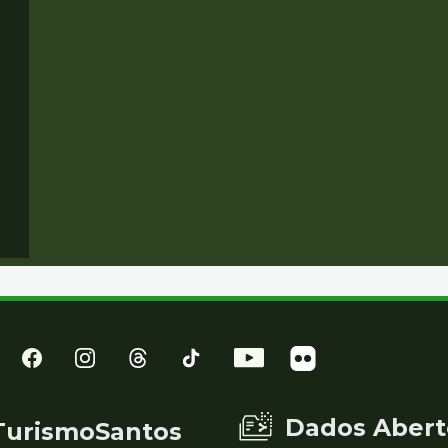
Dados Abert
TurismoSantos