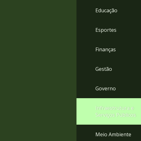
4
Educação
Acessibilidade
5
Esportes
Finanças
Gestão
Governo
Infraestrutura e
Serviços Públicos
Meio Ambiente