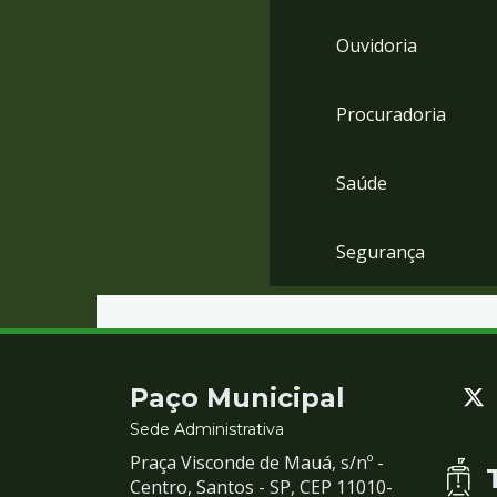
Ouvidoria
Procuradoria
Saúde
Segurança
Contato
Paço Municipal
e
Sede Administrativa
Praça Visconde de Mauá, s/nº -
Redes
Centro, Santos - SP, CEP 11010-