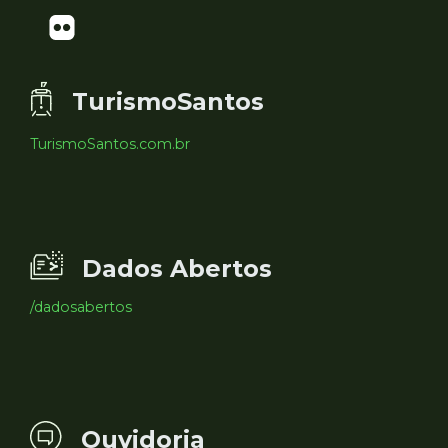
TurismoSantos
TurismoSantos.com.br
Dados Abertos
/dadosabertos
Ouvidoria