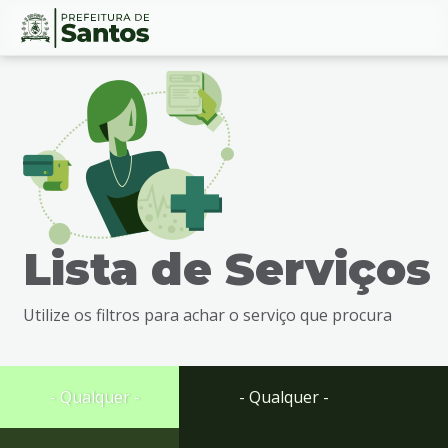
Ir
Conteúdo
para
o
conteúdo
1
Ir
para
o
menu
Lista de Serviços
2
Ir
para
Utilize os filtros para achar o serviço que procura
busca
3
Ir
para
- Qualquer -
- Qualquer -
o
rodapé