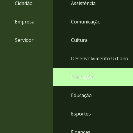
4
Cidadão
Assistência
Acessibilidade
5
Empresa
Comunicação
Servidor
Cultura
Desenvolvimento Urbano
Edificações
Educação
Esportes
Finanças