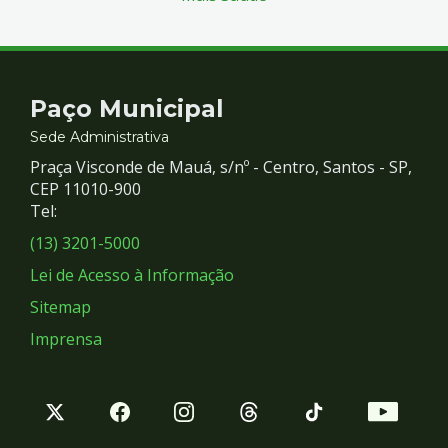
Contato
Paço Municipal
e
Sede Administrativa
Praça Visconde de Mauá, s/nº - Centro, Santos - SP,
Redes
CEP 11010-900
Tel:
Sociais
(13) 3201-5000
Lei de Acesso à Informação
Sitemap
Imprensa