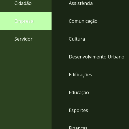
4
Cidadão
Assistência
Acessibilidade
5
Empresa
Comunicação
Servidor
Cultura
Desenvolvimento Urbano
Edificações
Educação
Esportes
Finanças