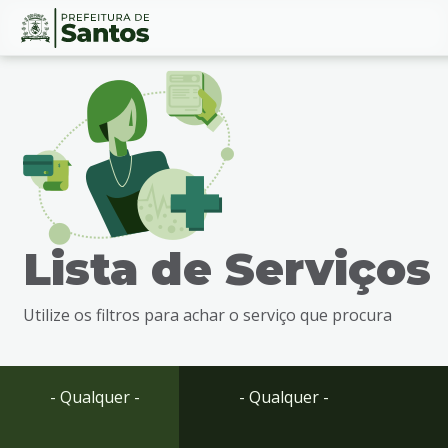
Ir
Conteúdo
para
o
conteúdo
1
Ir
para
o
menu
Lista de Serviços
2
Ir
para
Utilize os filtros para achar o serviço que procura
busca
3
Ir
para
- Qualquer -
- Qualquer -
o
rodapé