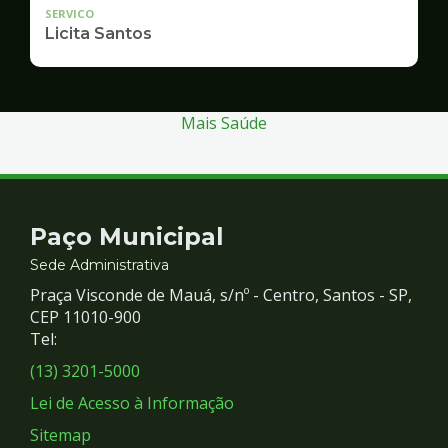
SERVICO
Licita Santos
Mais Saúde
Contato
Paço Municipal
e
Sede Administrativa
Praça Visconde de Mauá, s/nº - Centro, Santos - SP,
Redes
CEP 11010-900
Tel:
Sociais
(13) 3201-5000
Lei de Acesso à Informação
Sitemap