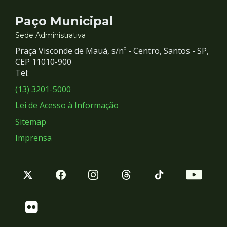
Contato
Paço Municipal
e
Sede Administrativa
Praça Visconde de Mauá, s/nº - Centro, Santos - SP,
Redes
CEP 11010-900
Tel:
Sociais
(13) 3201-5000
Lei de Acesso à Informação
Sitemap
Imprensa