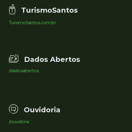
TurismoSantos
TurismoSantos.com.br
Dados Abertos
/dadosabertos
Ouvidoria
/ouvidoria