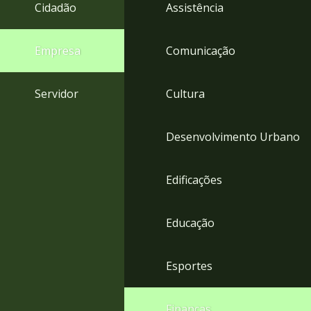
4
Cidadão
Assistência
Acessibilidade
5
Empresa
Comunicação
Servidor
Cultura
Desenvolvimento Urbano
Edificações
Educação
Esportes
Finanças