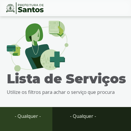
Ir
Conteúdo
para
o
conteúdo
1
Ir
para
o
menu
Lista de Serviços
2
Ir
para
Utilize os filtros para achar o serviço que procura
busca
3
Ir
para
- Qualquer -
- Qualquer -
o
rodapé