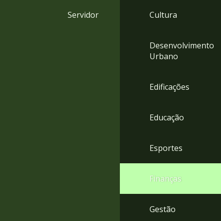
4
Servidor
Cultura
Acessibilidade
5
Desenvolvimento
Urbano
Edificações
Educação
Esportes
Finanças
Gestão