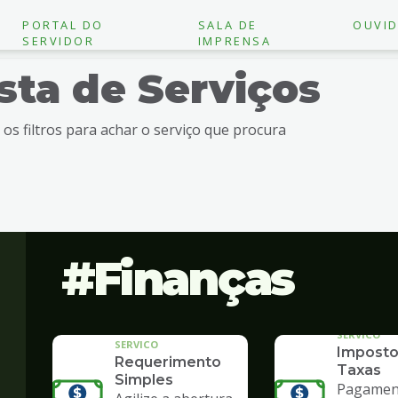
PORTAL DO
SALA DE
OUVID
SERVIDOR
IMPRENSA
ista de Serviços
e os filtros para achar o serviço que procura
Finanças
SERVICO
SERVICO
Imposto
Requerimento
Taxas
Simples
Pagament