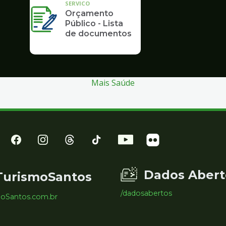
SERVICO
Orçamento
Público - Lista
de documentos
Mais Saúde
Dados Abert
TurismoSantos
/dadosabertos
moSantos.com.br