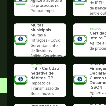
Agilize a abertura
de IPTU,
de processos no
de isençã
Poupatempo
entre ou
SERVICO
Consulta de
Multas
SERVICO
Municipais
Certidã
Multas e
Inteiro 
Infrações - Covid,
Agilize a
Gerenciamento
de proce
de Resíduos
SERVICO
Sólido, Geradores
Formulá
de Lixo
Secreta
SERVICO
ITBI - Certidão
Finanças
negativa de
Declara
débitos ITBI
Guarda 
Imposto de
Docume
ISSQN
Transmissão de
Agilize a
Bens Imóveis
de proce
SERVICO
SERVICO
Poupate
Requer