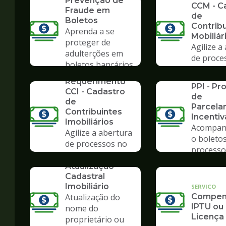
Prevenção de
CCM - C
Fraude em
de
Boletos
Contrib
Aprenda a se
Mobiliár
proteger de
Agilize a
adulterções em
de proce
boletos bancários
Poupate
SERVICO
SERVICO
Requerimento
PPI - P
CCI - Cadastro
de
de
Parcela
Contribuintes
Incenti
Imobiliários
Acompan
Agilize a abertura
o boletos
de processos no
processo
Poupatempo
SERVICO
Atualização
Cadastral
Imobiliário
SERVICO
Atualização do
Compens
IPTU ou
nome do
Licença
proprietário ou