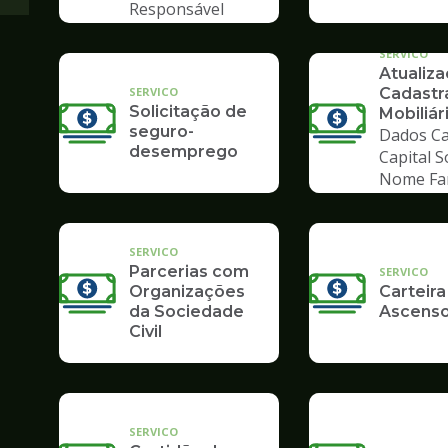
Responsável
Tributário
SERVICO
Atualiz
SERVICO
Cadastr
Solicitação de
Mobiliár
seguro-
Dados Ca
desemprego
Capital S
Nome Fa
SERVICO
Parcerias com
SERVICO
Organizações
Carteira
da Sociedade
Ascenso
Civil
SERVICO