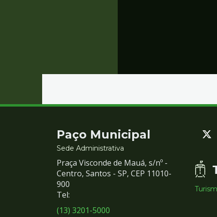
Contato
Paço Municipal
e
Sede Administrativa
Praça Visconde de Mauá, s/nº -
Redes
Centro, Santos - SP, CEP 11010-
900
Turis
Sociais
Tel:
(13) 3201-5000