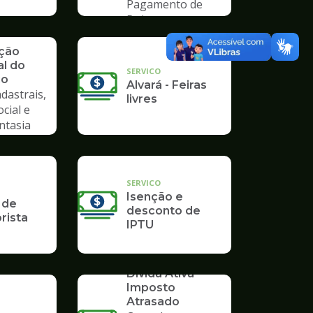
Pagamento de
Boleto
ação
al do
SERVICO
io
Alvará - Feiras
dastrais,
livres
ocial e
ntasia
SERVICO
Isenção e
 de
desconto de
rista
IPTU
SERVICO
Dívida Ativa -
Imposto
Atrasado