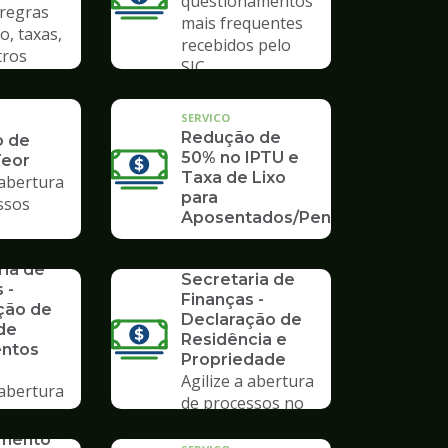
questionamentos
 regras
mais frequentes
o, taxas,
recebidos pelo
tros
SIC
SERVICO
Redução de
o de
50% no IPTU e
Teor
Taxa de Lixo
 abertura
para
ssos
Aposentados/Pensionistas
SERVICO
rios da
Formulários da
ria de
Secretaria de
 -
Finanças -
ção de
Declaração de
de
Residência e
ntos
Propriedade
Agilize a abertura
 abertura
de processos no
ssos no
Poupatempo
mpo
imento