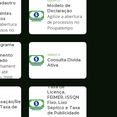
SERVICO
adastro
Modelo de
Declaração
uintes
Agilize a abertura
ios
de processos no
 abertura
Poupatempo
ssos no
mpo
rograma
SERVICO
mento
Consulta Dívida
vado
Ativa
hament
 até
s 2008
SERVICO
Taxa de
Licença,
FEIMER, ISSQN
ação/Restituição
Fixo, Lixo
 Taxa de
Séptico e Taxa
de Publicidade