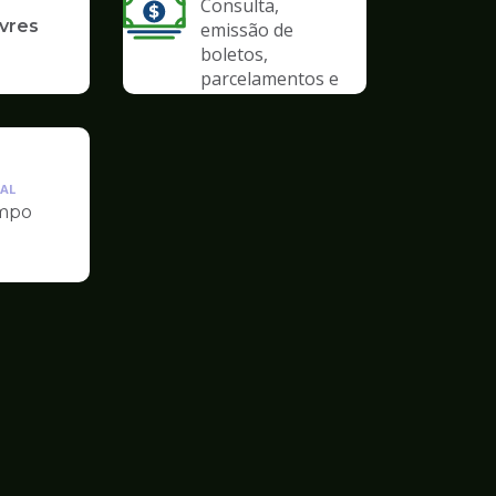
Consulta,
ivres
emissão de
boletos,
parcelamentos e
anistias
AL
mpo