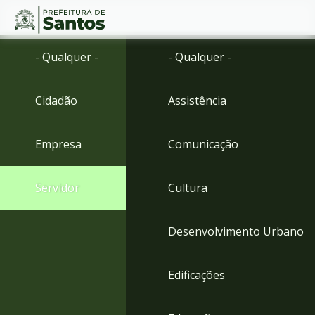
Ir
Conteúdo
- Qualquer -
- Qualquer -
para
o
conteúdo
Cidadão
Assistência
1
Ir
para
Empresa
Comunicação
o
menu
2
Servidor
Cultura
Ir
para
busca
Desenvolvimento Urbano
3
Ir
para
Edificações
o
rodapé