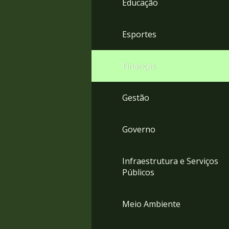
Educação
4
Acessibilidade
5
Esportes
Finanças
Gestão
Governo
Infraestrutura e Serviços
Públicos
Meio Ambiente