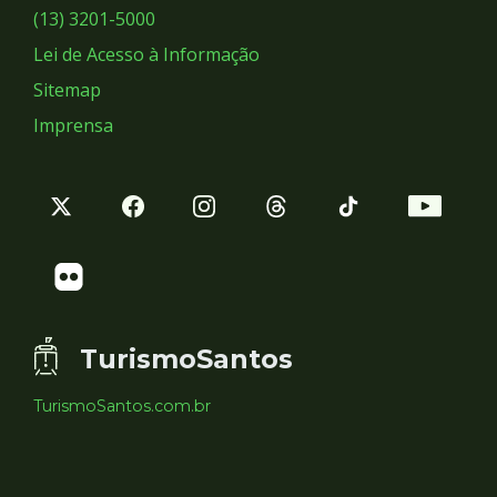
Sociais
(13) 3201-5000
Lei de Acesso à Informação
Sitemap
Imprensa
TurismoSantos
TurismoSantos.com.br