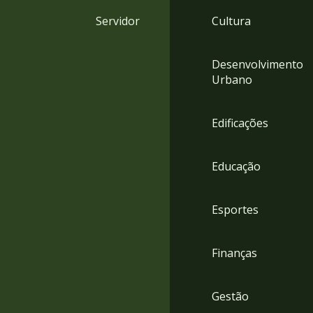
4
Servidor
Cultura
Acessibilidade
5
Desenvolvimento
Urbano
Edificações
Educação
Esportes
Finanças
Gestão