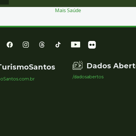
Mais Saúde
Dados Abert
TurismoSantos
/dadosabertos
moSantos.com.br