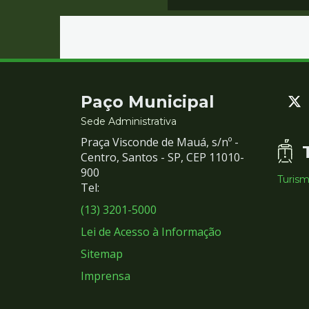
Contato
Paço Municipal
e
Sede Administrativa
Praça Visconde de Mauá, s/nº -
Redes
Centro, Santos - SP, CEP 11010-
900
Turis
Sociais
Tel:
(13) 3201-5000
Lei de Acesso à Informação
Sitemap
Imprensa