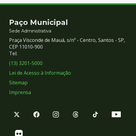
Contato
Paço Municipal
e
Sede Administrativa
Praça Visconde de Mauá, s/nº - Centro, Santos - SP,
Redes
CEP 11010-900
Tel:
Sociais
(13) 3201-5000
Lei de Acesso à Informação
Sitemap
Imprensa