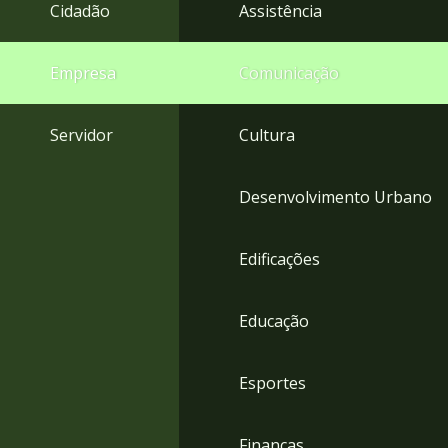
4
Cidadão
Assistência
Acessibilidade
5
Empresa
Comunicação
Servidor
Cultura
Desenvolvimento Urbano
Edificações
Educação
Esportes
Finanças