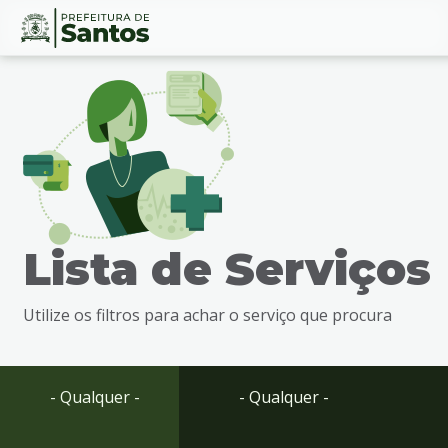
Ir
Conteúdo
para
o
conteúdo
1
Ir
para
o
menu
Lista de Serviços
2
Ir
para
Utilize os filtros para achar o serviço que procura
busca
3
Ir
para
- Qualquer -
- Qualquer -
o
rodapé