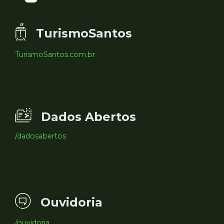
TurismoSantos
TurismoSantos.com.br
Dados Abertos
/dadosabertos
Ouvidoria
/ouvidoria