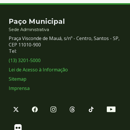
Contato
Paço Municipal
e
Sede Administrativa
Praça Visconde de Mauá, s/nº - Centro, Santos - SP,
Redes
CEP 11010-900
Tel:
Sociais
(13) 3201-5000
Lei de Acesso à Informação
Sitemap
Imprensa