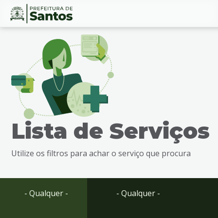
Ir
Conteúdo
para
o
conteúdo
1
Ir
para
o
menu
Lista de Serviços
2
Ir
para
Utilize os filtros para achar o serviço que procura
busca
3
Ir
para
- Qualquer -
- Qualquer -
o
rodapé