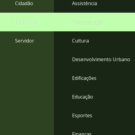
4
Cidadão
Assistência
Acessibilidade
5
Empresa
Comunicação
Servidor
Cultura
Desenvolvimento Urbano
Edificações
Educação
Esportes
Finanças