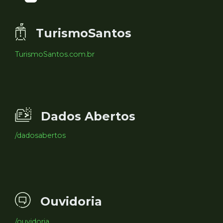
TurismoSantos
TurismoSantos.com.br
Dados Abertos
/dadosabertos
Ouvidoria
/ouvidoria