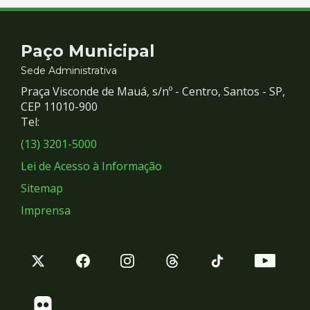
Contato
Paço Municipal
e
Sede Administrativa
Praça Visconde de Mauá, s/nº - Centro, Santos - SP,
Redes
CEP 11010-900
Tel:
Sociais
(13) 3201-5000
Lei de Acesso à Informação
Sitemap
Imprensa