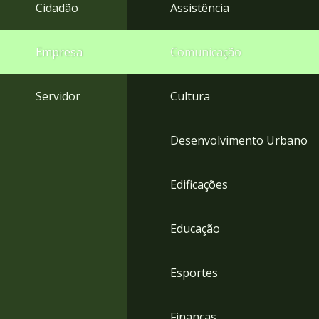
4
Cidadão
Assistência
Acessibilidade
5
Empresa
Comunicação
Servidor
Cultura
Desenvolvimento Urbano
Edificações
Educação
Esportes
Finanças