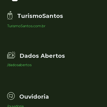
TurismoSantos
TurismoSantos.com.br
Dados Abertos
/dadosabertos
Ouvidoria
/ouvidoria