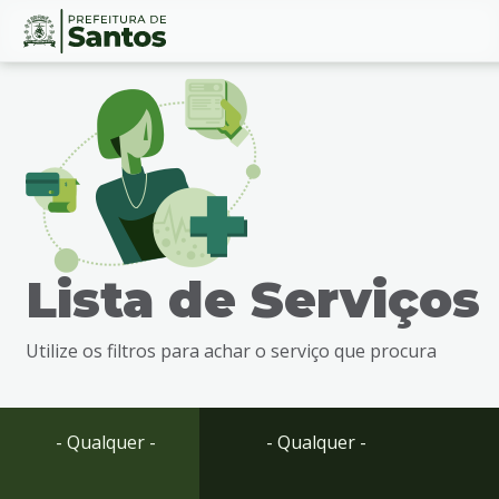
Ir
Conteúdo
para
o
conteúdo
1
Ir
para
o
menu
Lista de Serviços
2
Ir
para
Utilize os filtros para achar o serviço que procura
busca
3
Ir
para
- Qualquer -
- Qualquer -
o
rodapé