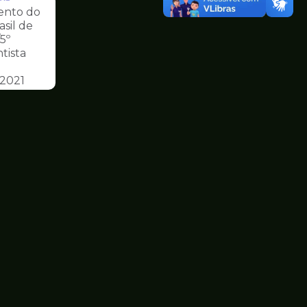
nto do
asil de
5º
tista
 2021