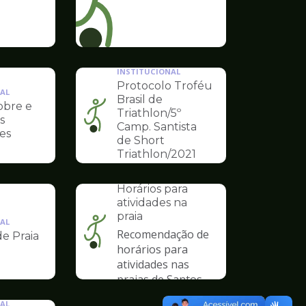
INSTITUCIONAL
Protocolo Troféu
AL
Brasil de
obre e
Triathlon/5º
s
Ilustração
Camp. Santista
es
da
de Short
pagina
Triathlon/2021
de
INSTITUCIONAL
Esportes
Horários para
atividades na
praia
AL
Recomendação de
de Praia
Ilustração
horários para
da
atividades nas
pagina
praias de Santos
de
Esportes
AL