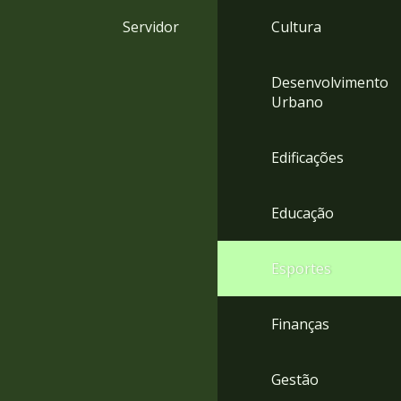
4
Servidor
Cultura
Acessibilidade
5
Desenvolvimento
Urbano
Edificações
Educação
Esportes
Finanças
Gestão