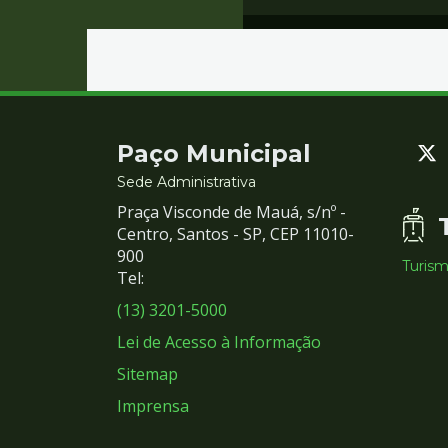
Contato
Paço Municipal
e
Sede Administrativa
Praça Visconde de Mauá, s/nº -
Redes
Centro, Santos - SP, CEP 11010-
900
Turis
Sociais
Tel:
(13) 3201-5000
Lei de Acesso à Informação
Sitemap
Imprensa