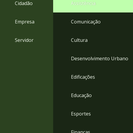
4
Cidadão
Assistência
Acessibilidade
5
Empresa
Comunicação
Servidor
Cultura
Desenvolvimento Urbano
Edificações
Educação
Esportes
Finanças