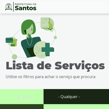
Ir
Conteúdo
para
o
conteúdo
1
Ir
para
o
menu
Lista de Serviços
2
Ir
para
Utilize os filtros para achar o serviço que procura
busca
3
Ir
para
- Qualquer -
- Qualquer -
o
rodapé