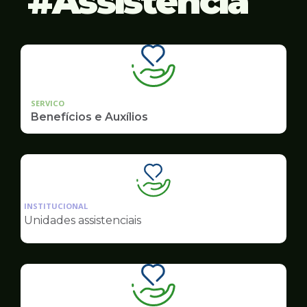
Assistência
SERVICO
Benefícios e Auxílios
Ilustração
da
INSTITUCIONAL
pagina
Unidades assistenciais
de
Assistência