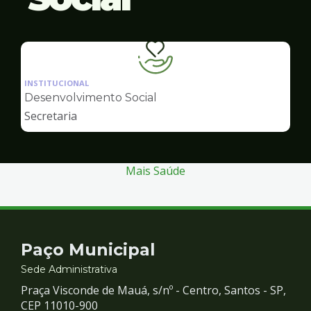
Ilustração
da
INSTITUCIONAL
pagina
Desenvolvimento Social
de
Secretaria
Desenvolvimento
Social
Mais Saúde
Contato
Paço Municipal
e
Sede Administrativa
Praça Visconde de Mauá, s/nº - Centro, Santos - SP,
Redes
CEP 11010-900