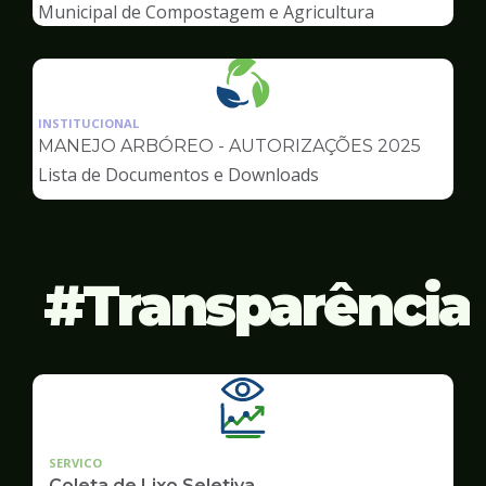
Ambiente
Municipal de Compostagem e Agricultura
Urbana
Ilustração
da
INSTITUCIONAL
pagina
MANEJO ARBÓREO - AUTORIZAÇÕES 2025
de
Lista de Documentos e Downloads
Meio
Ambiente
Transparência
SERVICO
Coleta de Lixo Seletiva