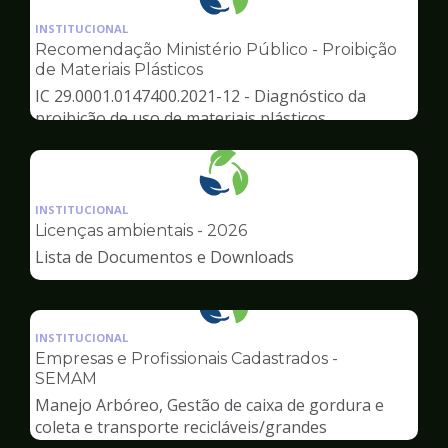
Ilustração
da
INSTITUCIONAL
pagina
Recomendação Ministério Público - Proibição
de
de Materiais Plásticos
Meio
IC 29.0001.0147400.2021-12 - Diagnóstico da
Ambiente
proibição de uso de materiais plásticos
Ilustração
da
INSTITUCIONAL
pagina
Licenças ambientais - 2026
de
Lista de Documentos e Downloads
Meio
Ambiente
Ilustração
da
INSTITUCIONAL
pagina
Empresas e Profissionais Cadastrados -
de
SEMAM
Meio
Manejo Arbóreo, Gestão de caixa de gordura e
Ambiente
coleta e transporte recicláveis/grandes