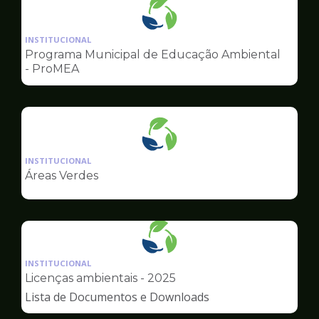
Ilustração
da
INSTITUCIONAL
pagina
Programa Municipal de Educação Ambiental
de
- ProMEA
Meio
Ambiente
Ilustração
da
INSTITUCIONAL
pagina
Áreas Verdes
de
Meio
Ambiente
Ilustração
da
INSTITUCIONAL
pagina
Licenças ambientais - 2025
de
Lista de Documentos e Downloads
Meio