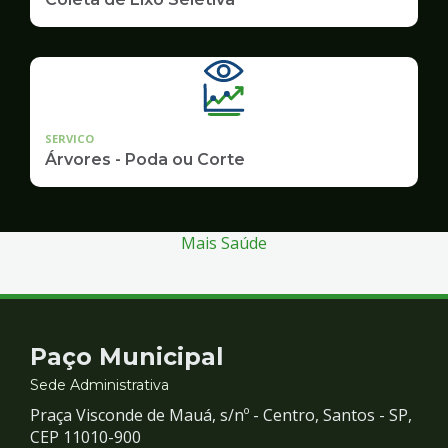
SERVICO
Árvores - Poda ou Corte
Mais Saúde
Contato
Paço Municipal
e
Sede Administrativa
Praça Visconde de Mauá, s/nº - Centro, Santos - SP,
Redes
CEP 11010-900