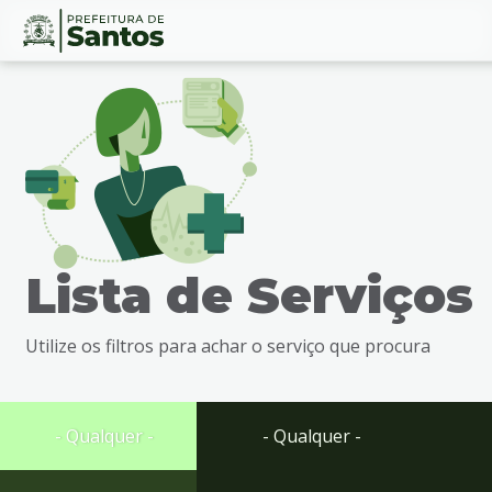
Ir
Conteúdo
para
o
conteúdo
1
Ir
para
o
menu
Lista de Serviços
2
Ir
para
Utilize os filtros para achar o serviço que procura
busca
3
Ir
para
- Qualquer -
- Qualquer -
o
rodapé