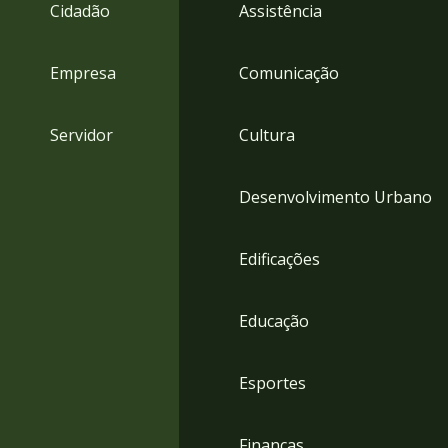
4
Cidadão
Assistência
Acessibilidade
5
Empresa
Comunicação
Servidor
Cultura
Desenvolvimento Urbano
Edificações
Educação
Esportes
Finanças