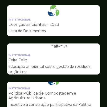
Ambiente
Ilustração
da
INSTITUCIONAL
pagina
Licenças ambientais - 2023
de
Lista de Documentos
Meio
Ambiente
" alt="" />
Ilustração
da
INSTITUCIONAL
pagina
Feira Feliz
de
Educação ambiental sobre gestão de resíduos
Meio
orgânicos
Ambiente
Ilustração
da
INSTITUCIONAL
pagina
Politica Pública de Compostagem e
de
Agricultura Urbana
Meio
Incentivo à construção participativa da Política