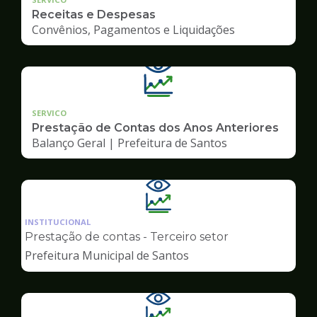
Receitas e Despesas
Convênios, Pagamentos e Liquidações
SERVICO
Prestação de Contas dos Anos Anteriores
Balanço Geral | Prefeitura de Santos
Ilustração
da
INSTITUCIONAL
pagina
Prestação de contas - Terceiro setor
de
Prefeitura Municipal de Santos
Transparência
Ilustração