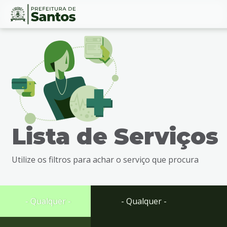
Ir
Conteúdo
para
o
conteúdo
1
Ir
para
o
menu
Lista de Serviços
2
Ir
para
Utilize os filtros para achar o serviço que procura
busca
3
Ir
para
- Qualquer -
- Qualquer -
o
rodapé