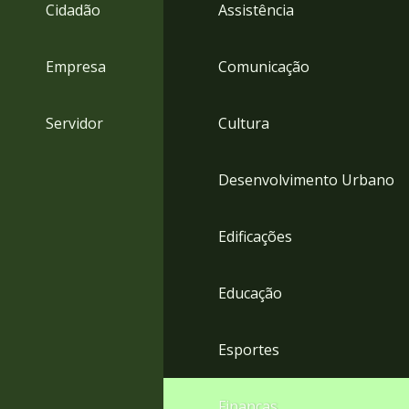
4
Cidadão
Assistência
Acessibilidade
5
Empresa
Comunicação
Servidor
Cultura
Desenvolvimento Urbano
Edificações
Educação
Esportes
Finanças