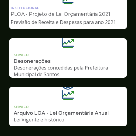
da
INSTITUCIONAL
pagina
PLOA - Projeto de Lei Orçamentária 2021
de
Previsão de Receita e Despesas para ano 2021
Transparência
SERVICO
Desonerações
Desonerações concedidas pela Prefeitura
Municipal de Santos
SERVICO
Arquivo LOA - Lei Orçamentária Anual
Lei Vigente e histórico