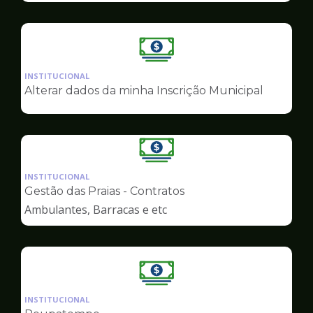
Ilustração
da
INSTITUCIONAL
pagina
Alterar dados da minha Inscrição Municipal
de
Finanças
Ilustração
da
INSTITUCIONAL
pagina
Gestão das Praias - Contratos
de
Ambulantes, Barracas e etc
Finanças
Ilustração
da
INSTITUCIONAL
pagina