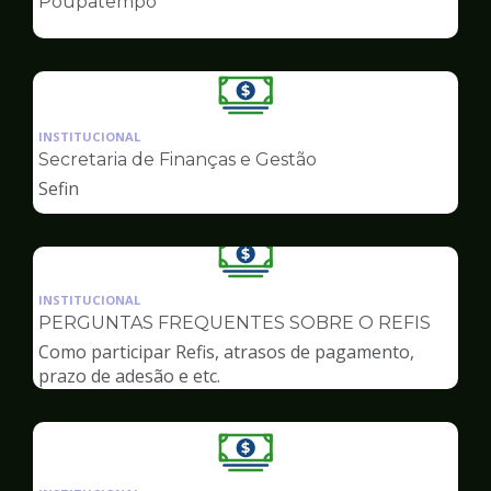
Poupatempo
de
Finanças
Ilustração
da
INSTITUCIONAL
pagina
Secretaria de Finanças e Gestão
de
Sefin
Finanças
Ilustração
da
INSTITUCIONAL
pagina
PERGUNTAS FREQUENTES SOBRE O REFIS
de
Como participar Refis, atrasos de pagamento,
Finanças
prazo de adesão e etc.
Ilustração
da