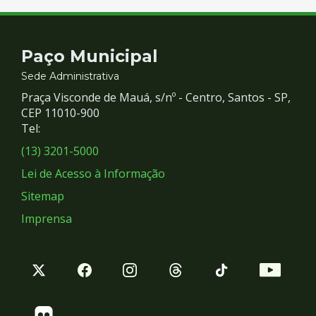
Contato
Paço Municipal
e
Sede Administrativa
Praça Visconde de Mauá, s/nº - Centro, Santos - SP,
Redes
CEP 11010-900
Tel:
Sociais
(13) 3201-5000
Lei de Acesso à Informação
Sitemap
Imprensa