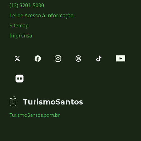
Sociais
(13) 3201-5000
Lei de Acesso à Informação
Sitemap
Imprensa
TurismoSantos
TurismoSantos.com.br