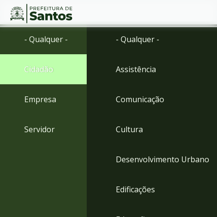
Ir
Conteúdo
- Qualquer -
- Qualquer -
para
o
conteúdo
Cidadão
Assistência
1
Ir
para
Empresa
Comunicação
o
menu
2
Servidor
Cultura
Ir
para
busca
Desenvolvimento Urbano
3
Ir
para
Edificações
o
rodapé