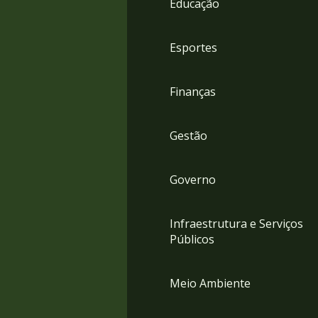
Educação
4
Acessibilidade
5
Esportes
Finanças
Gestão
Governo
Infraestrutura e Serviços
Públicos
Meio Ambiente