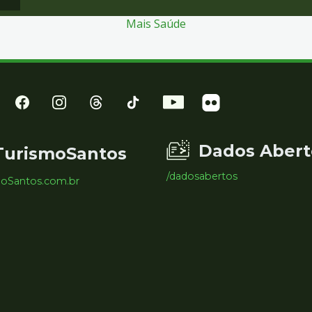
Mais Saúde
Dados Abert
TurismoSantos
/dadosabertos
moSantos.com.br