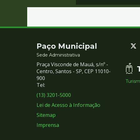
Contato
Paço Municipal
e
Sede Administrativa
Praça Visconde de Mauá, s/nº -
Redes
Centro, Santos - SP, CEP 11010-
900
Turis
Sociais
Tel:
(13) 3201-5000
Lei de Acesso à Informação
Sitemap
Imprensa