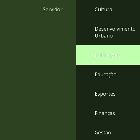
4
Servidor
Cultura
Acessibilidade
5
Desenvolvimento
Urbano
Edificações
Educação
Esportes
Finanças
Gestão