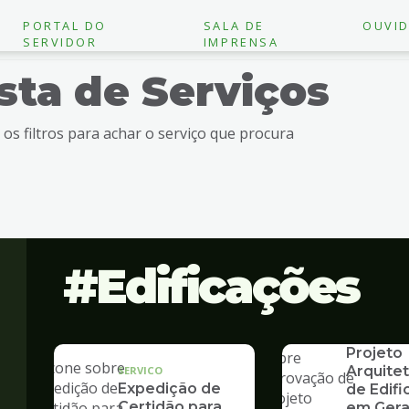
PORTAL DO
SALA DE
OUVID
SERVIDOR
IMPRENSA
ista de Serviços
e os filtros para achar o serviço que procura
Edificações
SERVICO
Aprovaç
Projeto
Arquite
SERVICO
Expedição de
de Edif
Certidão para
em Gera