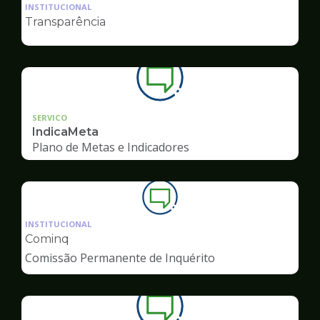
da
INSTITUCIONAL
pagina
Transparência
de
Ouvidoria
SERVICO
IndicaMeta
Plano de Metas e Indicadores
Ilustração
da
INSTITUCIONAL
pagina
Cominq
de
Comissão Permanente de Inquérito
Ouvidoria