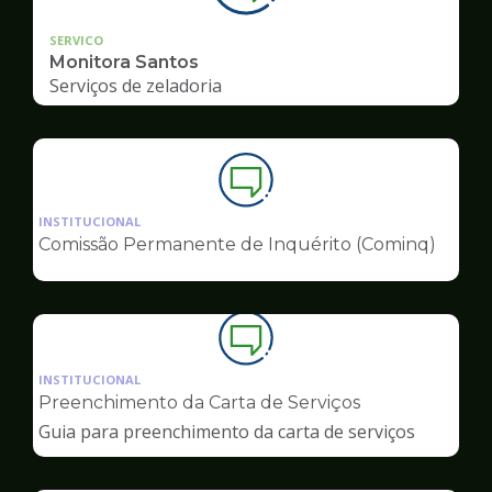
SERVICO
Monitora Santos
Serviços de zeladoria
Ilustração
da
INSTITUCIONAL
pagina
Comissão Permanente de Inquérito (Cominq)
de
Ouvidoria
Ilustração
da
INSTITUCIONAL
pagina
Preenchimento da Carta de Serviços
de
Guia para preenchimento da carta de serviços
Ouvidoria