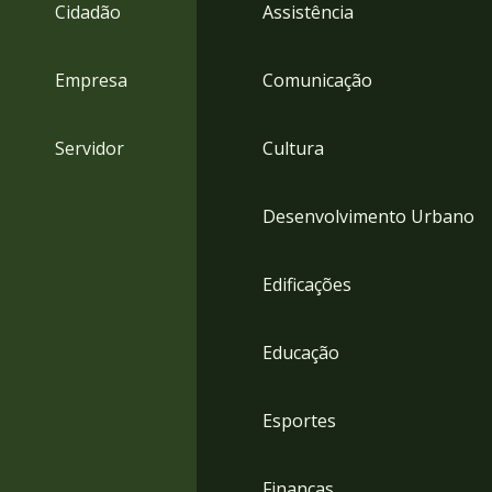
4
Cidadão
Assistência
Acessibilidade
5
Empresa
Comunicação
Servidor
Cultura
Desenvolvimento Urbano
Edificações
Educação
Esportes
Finanças