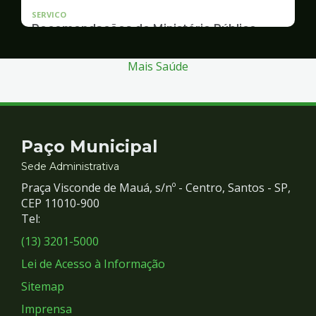
SERVICO
Recomendações do Ministério Público
Inquérito Civil nº 11.0426.0004955/2013-1
Mais Saúde
Contato
Paço Municipal
e
Sede Administrativa
Praça Visconde de Mauá, s/nº - Centro, Santos - SP,
Redes
CEP 11010-900
Tel:
Sociais
(13) 3201-5000
Lei de Acesso à Informação
Sitemap
Imprensa