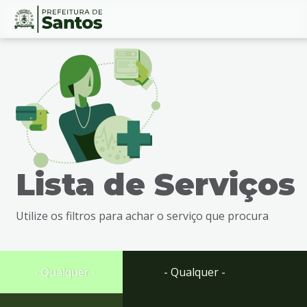
Ir
Conteúdo
para
o
conteúdo
1
Ir
para
o
menu
Lista de Serviços
2
Ir
para
Utilize os filtros para achar o serviço que procura
busca
3
Ir
para
- Qualquer -
- Qualquer -
o
rodapé