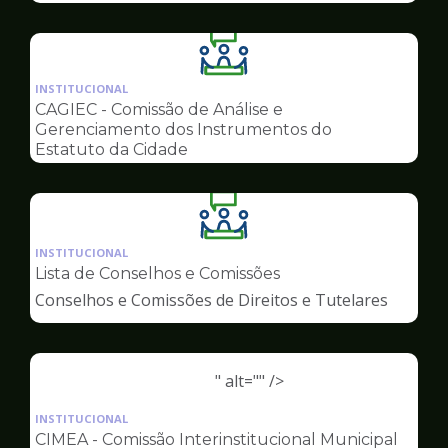
Ilustração
da
INSTITUCIONAL
pagina
CAGIEC - Comissão de Análise e
de
Gerenciamento dos Instrumentos do
Conselhos
Estatuto da Cidade
Ilustração
da
INSTITUCIONAL
pagina
Lista de Conselhos e Comissões
de
Conselhos e Comissões de Direitos e Tutelares
Conselhos
" alt="" />
Ilustração
da
INSTITUCIONAL
pagina
CIMEA - Comissão Interinstitucional Municipal