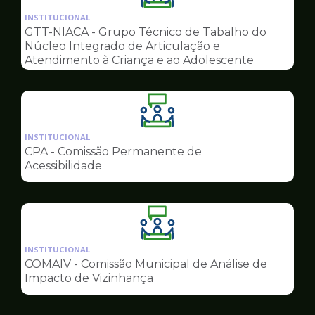
da
INSTITUCIONAL
pagina
GTT-NIACA - Grupo Técnico de Tabalho do
de
Núcleo Integrado de Articulação e
Conselhos
Atendimento à Criança e ao Adolescente
Ilustração
da
INSTITUCIONAL
pagina
CPA - Comissão Permanente de
de
Acessibilidade
Conselhos
Ilustração
da
INSTITUCIONAL
pagina
COMAIV - Comissão Municipal de Análise de
de
Impacto de Vizinhança
Conselhos