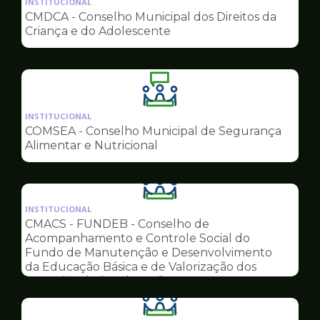
INSTITUCIONAL
pagina
CMDCA - Conselho Municipal dos Direitos da
de
Criança e do Adolescente
Conselhos
Ilustração
da
INSTITUCIONAL
pagina
COMSEA - Conselho Municipal de Segurança
de
Alimentar e Nutricional
Conselhos
Ilustração
da
INSTITUCIONAL
pagina
CMACS - FUNDEB - Conselho de
de
Acompanhamento e Controle Social do
Conselhos
Fundo de Manutenção e Desenvolvimento
da Educação Básica e de Valorização dos
Profissionais da Educação
Ilustração