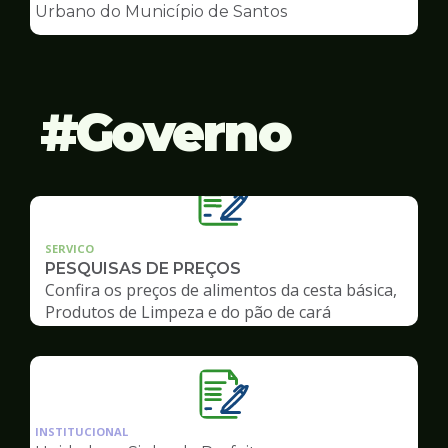
de
Urbano do Município de Santos
Conselhos
Governo
SERVICO
PESQUISAS DE PREÇOS
Confira os preços de alimentos da cesta básica,
Produtos de Limpeza e do pão de cará
Ilustração
da
INSTITUCIONAL
pagina