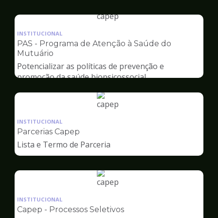
Capep
Ilustração
da
INSTITUCIONAL
pagina
PAS - Programa de Atenção à Saúde do
de
Mutuário
Capep
Potencializar as políticas de prevenção e
promoção da saúde biopsicossocial
Ilustração
da
INSTITUCIONAL
pagina
Parcerias Capep
de
Lista e Termo de Parceria
Capep
Ilustração
da
INSTITUCIONAL
pagina
Capep - Processos Seletivos
de