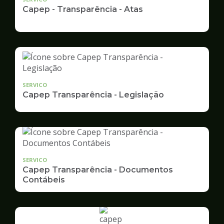
Capep - Transparência - Atas
SERVICO
Capep Transparência - Legislação
SERVICO
Capep Transparência - Documentos
Contábeis
Ilustração