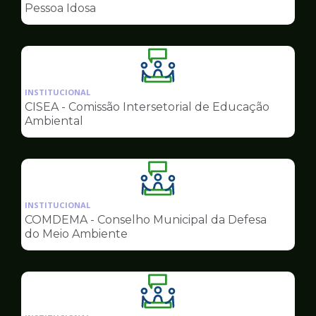
de
Pessoa Idosa
Conselhos
Ilustração
da
INSTITUCIONAL
pagina
CISEA - Comissão Intersetorial de Educação
de
Ambiental
Conselhos
Ilustração
da
INSTITUCIONAL
pagina
COMDEMA - Conselho Municipal da Defesa
de
do Meio Ambiente
Conselhos
Ilustração
da