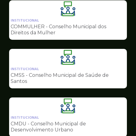
Ilustração
da
INSTITUCIONAL
pagina
COMMULHER - Conselho Municipal dos
de
Direitos da Mulher
Conselhos
Ilustração
da
INSTITUCIONAL
pagina
CMSS - Conselho Municipal de Saúde de
de
Santos
Conselhos
Ilustração
da
INSTITUCIONAL
pagina
CMDU - Conselho Municipal de
de
Desenvolvimento Urbano
Conselhos