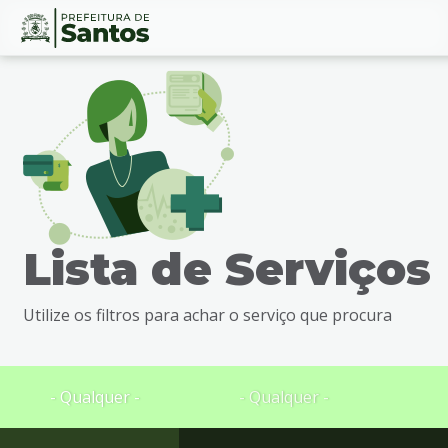
Ir
Conteúdo
para
o
conteúdo
1
Ir
para
o
menu
Lista de Serviços
2
Ir
para
Utilize os filtros para achar o serviço que procura
busca
3
Ir
para
- Qualquer -
- Qualquer -
o
rodapé