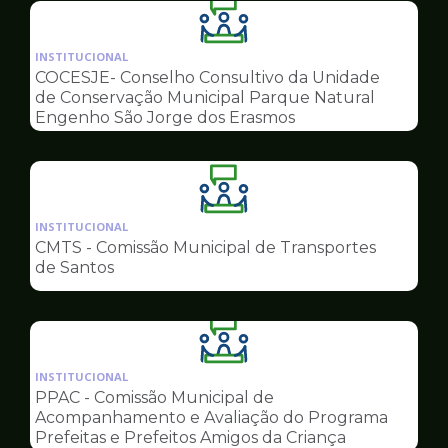
Ilustração
da
INSTITUCIONAL
pagina
COCESJE- Conselho Consultivo da Unidade
de
de Conservação Municipal Parque Natural
Conselhos
Engenho São Jorge dos Erasmos
Ilustração
da
INSTITUCIONAL
pagina
CMTS - Comissão Municipal de Transportes
de
de Santos
Conselhos
Ilustração
da
INSTITUCIONAL
pagina
PPAC - Comissão Municipal de
de
Acompanhamento e Avaliação do Programa
Conselhos
Prefeitas e Prefeitos Amigos da Criança