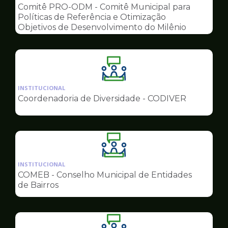
pagina
Comitê PRO-ODM - Comitê Municipal para
de
Políticas de Referência e Otimização
Conselhos
Objetivos de Desenvolvimento do Milênio
Ilustração
da
INSTITUCIONAL
pagina
Coordenadoria de Diversidade - CODIVER
de
Conselhos
Ilustração
da
INSTITUCIONAL
pagina
COMEB - Conselho Municipal de Entidades
de
de Bairros
Conselhos