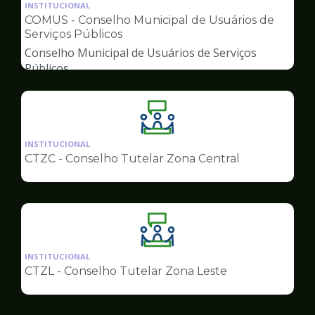
da
INSTITUCIONAL
pagina
COMUS - Conselho Municipal de Usuários de
de
Serviços Públicos
Conselhos
Conselho Municipal de Usuários de Serviços
Públicos
Ilustração
da
INSTITUCIONAL
pagina
CTZC - Conselho Tutelar Zona Central
de
Conselhos
Ilustração
da
INSTITUCIONAL
pagina
CTZL - Conselho Tutelar Zona Leste
de
Conselhos