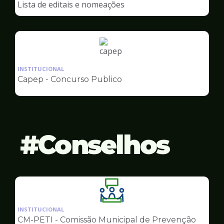
Lista de editais e nomeações
Capep
Ilustração
da
INSTITUCIONAL
pagina
Capep - Concurso Publico
de
Capep
Conselhos
Ilustração
da
INSTITUCIONAL
pagina
CM-PETI - Comissão Municipal de Prevenção