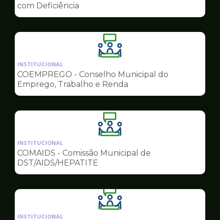
de
com Deficiência
Conselhos
Ilustração
da
INSTITUCIONAL
pagina
COEMPREGO - Conselho Municipal do
de
Emprego, Trabalho e Renda
Conselhos
Ilustração
da
INSTITUCIONAL
pagina
COMAIDS - Comissão Municipal de
de
DST/AIDS/HEPATITE
Conselhos
Ilustração
da
INSTITUCIONAL