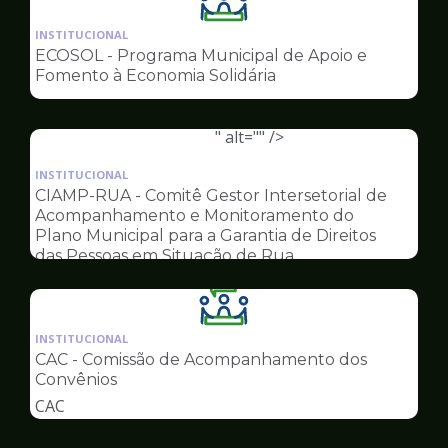
Ilustração
da
INSTITUCIONAL
pagina
ECOSOL - Programa Municipal de Apoio e
de
Fomento à Economia Solidária
Conselhos
" alt="" />
Ilustração
da
INSTITUCIONAL
pagina
CIAMP-RUA - Comitê Gestor Intersetorial de
de
Acompanhamento e Monitoramento do
Conselhos
Plano Municipal para a Garantia de Direitos
das Pessoas em Situação de Rua
Ilustração
da
INSTITUCIONAL
pagina
CAC - Comissão de Acompanhamento dos
de
Convênios
Conselhos
CAC