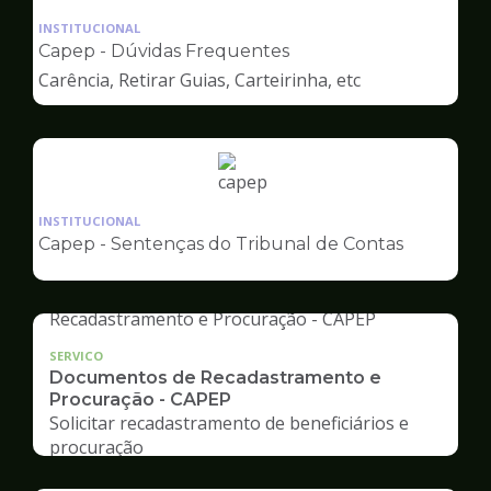
da
INSTITUCIONAL
pagina
Capep - Dúvidas Frequentes
de
Carência, Retirar Guias, Carteirinha, etc
Capep
Ilustração
da
INSTITUCIONAL
pagina
Capep - Sentenças do Tribunal de Contas
de
Capep
SERVICO
Documentos de Recadastramento e
Procuração - CAPEP
Solicitar recadastramento de beneficiários e
procuração