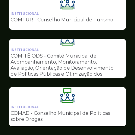
Ilustração
da
INSTITUCIONAL
pagina
COMTUR - Conselho Municipal de Turismo
de
Conselhos
Ilustração
da
INSTITUCIONAL
pagina
COMITÊ ODS - Comitê Municipal de
de
Acompanhamento, Monitoramento,
Conselhos
Avaliação, Orientação de Desenvolvimento
de Políticas Públicas e Otimização dos
Objetivos do Desenvolvimento Sustentável
Ilustração
da
INSTITUCIONAL
pagina
COMAD - Conselho Municipal de Políticas
de
sobre Drogas
Conselhos