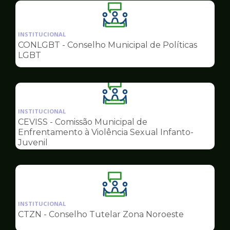
Ilustração
da
INSTITUCIONAL
pagina
CONLGBT - Conselho Municipal de Políticas
de
LGBT
Conselhos
Ilustração
da
INSTITUCIONAL
pagina
CEVISS - Comissão Municipal de
de
Enfrentamento à Violência Sexual Infanto-
Conselhos
Juvenil
Ilustração
da
INSTITUCIONAL
pagina
CTZN - Conselho Tutelar Zona Noroeste
de