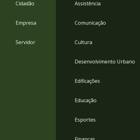
4
Cidadão
Assistência
Acessibilidade
5
Empresa
Comunicação
Servidor
Cultura
Desenvolvimento Urbano
Edificações
Educação
Esportes
Finanças