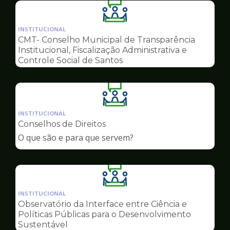
Ilustração
da
INSTITUCIONAL
pagina
CMT- Conselho Municipal de Transparência
de
Institucional, Fiscalização Administrativa e
Conselhos
Controle Social de Santos
Ilustração
da
INSTITUCIONAL
pagina
Conselhos de Direitos
de
O que são e para que servem?
Conselhos
Ilustração
da
INSTITUCIONAL
pagina
Observatório da Interface entre Ciência e
de
Políticas Públicas para o Desenvolvimento
Conselhos
Sustentável