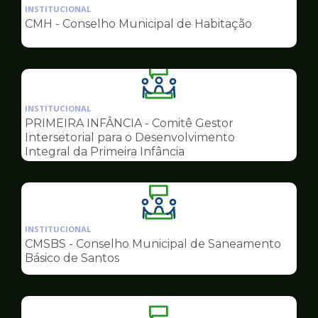
da
INSTITUCIONAL
pagina
CMH - Conselho Municipal de Habitação
de
Conselhos
Ilustração
da
INSTITUCIONAL
pagina
PRIMEIRA INFÂNCIA - Comitê Gestor
de
Intersetorial para o Desenvolvimento
Conselhos
Integral da Primeira Infância
Ilustração
da
INSTITUCIONAL
pagina
CMSBS - Conselho Municipal de Saneamento
de
Básico de Santos
Conselhos