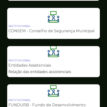
Ilustração
da
INSTITUCIONAL
pagina
CONSEM - Conselho de Segurança Municipal
de
Conselhos
Ilustração
da
INSTITUCIONAL
pagina
Entidades Assistenciais
de
Relação das entidades assistenciais
Conselhos
Ilustração
da
INSTITUCIONAL
pagina
FUNDURB - Fundo de Desenvolvimento