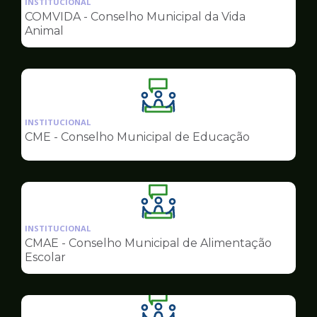
INSTITUCIONAL
pagina
COMVIDA - Conselho Municipal da Vida
de
Animal
Conselhos
Ilustração
da
INSTITUCIONAL
pagina
CME - Conselho Municipal de Educação
de
Conselhos
Ilustração
da
INSTITUCIONAL
pagina
CMAE - Conselho Municipal de Alimentação
de
Escolar
Conselhos
Ilustração