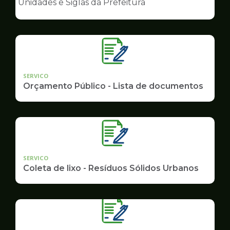
Unidades e Siglas da Prefeitura
de
Governo
SERVICO
Orçamento Público - Lista de documentos
SERVICO
Coleta de lixo - Resíduos Sólidos Urbanos