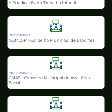
de
e Erradicação do Trabalho Infantil
Conselhos
Ilustração
da
INSTITUCIONAL
pagina
COMESP - Conselho Municipal de Esportes
de
Conselhos
Ilustração
da
INSTITUCIONAL
pagina
CMAS - Conselho Municipal de Assistência
de
Social
Conselhos
Ilustração
da