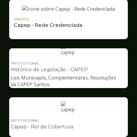
SERVICO
Capep - Rede Credenciada
Ilustração
da
INSTITUCIONAL
pagina
Histórico de Legislação - CAPEP
de
Leis Municiapis, Complementares, Resoluções
Capep
da CAPEP Santos
Ilustração
da
INSTITUCIONAL
pagina
Capep - Rol de Cobertura
de