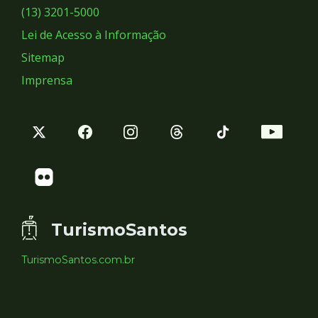
Sociais
(13) 3201-5000
Lei de Acesso à Informação
Sitemap
Imprensa
TurismoSantos
TurismoSantos.com.br