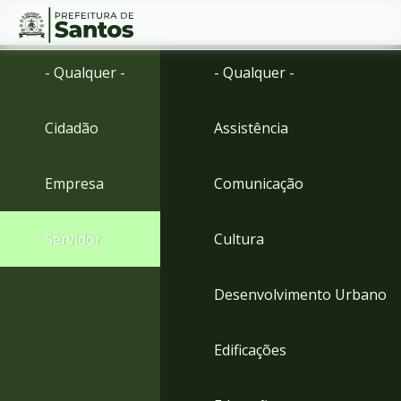
Ir
Conteúdo
- Qualquer -
- Qualquer -
para
o
conteúdo
Cidadão
Assistência
1
Ir
para
Empresa
Comunicação
o
menu
2
Servidor
Cultura
Ir
para
busca
Desenvolvimento Urbano
3
Ir
para
Edificações
o
rodapé