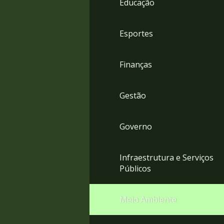
Educação
4
Acessibilidade
5
Esportes
Finanças
Gestão
Governo
Infraestrutura e Serviços
Públicos
Meio Ambiente