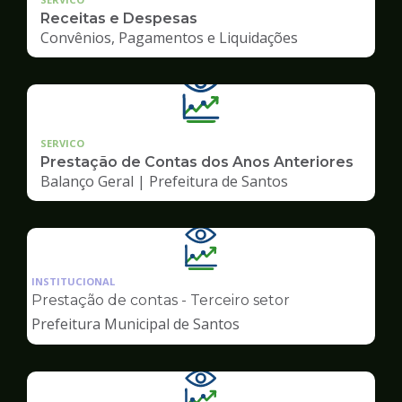
Receitas e Despesas
Convênios, Pagamentos e Liquidações
SERVICO
Prestação de Contas dos Anos Anteriores
Balanço Geral | Prefeitura de Santos
Ilustração
da
INSTITUCIONAL
pagina
Prestação de contas - Terceiro setor
de
Prefeitura Municipal de Santos
Transparência
Ilustração