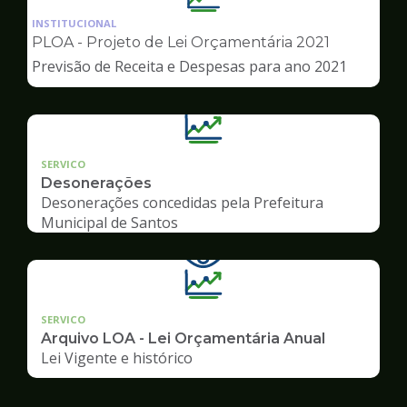
da
INSTITUCIONAL
pagina
PLOA - Projeto de Lei Orçamentária 2021
de
Previsão de Receita e Despesas para ano 2021
Transparência
SERVICO
Desonerações
Desonerações concedidas pela Prefeitura
Municipal de Santos
SERVICO
Arquivo LOA - Lei Orçamentária Anual
Lei Vigente e histórico