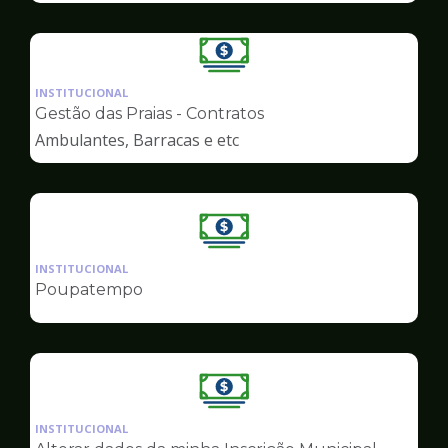
Ilustração
da
INSTITUCIONAL
pagina
Gestão das Praias - Contratos
de
Ambulantes, Barracas e etc
Finanças
Ilustração
da
INSTITUCIONAL
pagina
Poupatempo
de
Finanças
Ilustração
da
INSTITUCIONAL
pagina