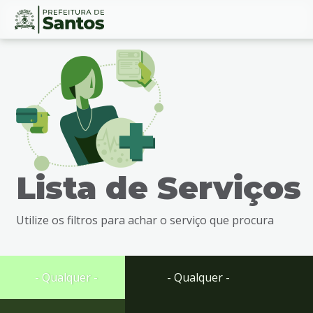
Ir
Conteúdo
para
o
conteúdo
1
Ir
para
o
menu
Lista de Serviços
2
Ir
para
Utilize os filtros para achar o serviço que procura
busca
3
Ir
para
- Qualquer -
- Qualquer -
o
rodapé