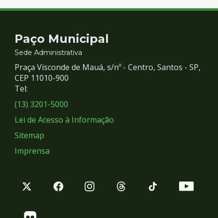
Contato
Paço Municipal
e
Sede Administrativa
Praça Visconde de Mauá, s/nº - Centro, Santos - SP,
Redes
CEP 11010-900
Tel:
Sociais
(13) 3201-5000
Lei de Acesso à Informação
Sitemap
Imprensa