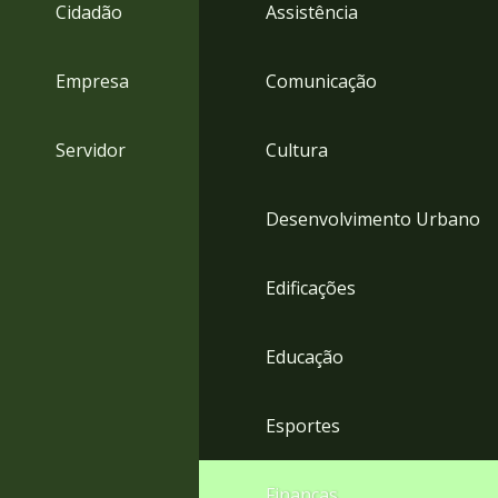
4
Cidadão
Assistência
Acessibilidade
5
Empresa
Comunicação
Servidor
Cultura
Desenvolvimento Urbano
Edificações
Educação
Esportes
Finanças