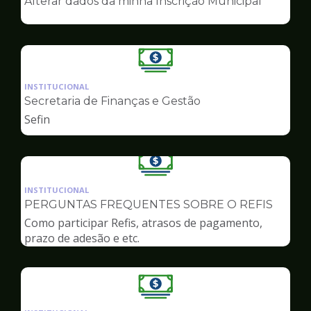
Alterar dados da minha Inscrição Municipal
de
Finanças
Ilustração
da
INSTITUCIONAL
pagina
Secretaria de Finanças e Gestão
de
Sefin
Finanças
Ilustração
da
INSTITUCIONAL
pagina
PERGUNTAS FREQUENTES SOBRE O REFIS
de
Como participar Refis, atrasos de pagamento,
Finanças
prazo de adesão e etc.
Ilustração
da