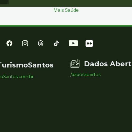
Mais Saúde
Dados Abert
TurismoSantos
/dadosabertos
moSantos.com.br