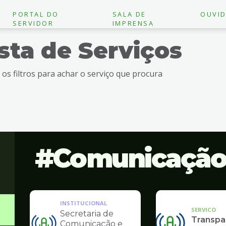
PORTAL DO
SALA DE
OUVID
SERVIDOR
IMPRENSA
ista de Serviços
e os filtros para achar o serviço que procura
Comunicaçã
INSTITUCIONAL
SERVICO
Secretaria de
Transpa
Comunicação e