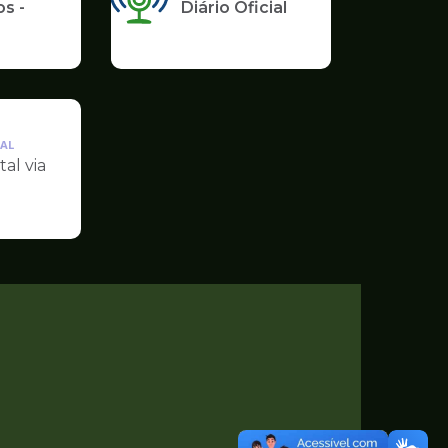
s -
Diário Oficial
AL
tal via