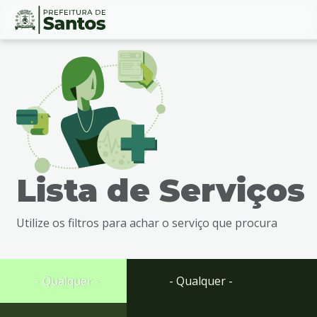
Ir
Conteúdo
para
o
conteúdo
1
Ir
para
o
menu
Lista de Serviços
2
Ir
para
Utilize os filtros para achar o serviço que procura
busca
3
Ir
para
- Qualquer -
- Qualquer -
o
rodapé