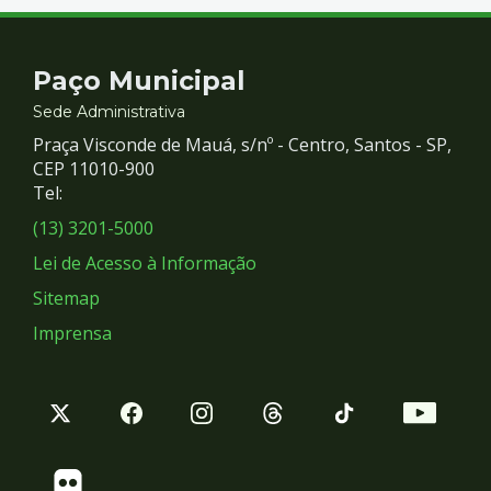
Contato
Paço Municipal
e
Sede Administrativa
Praça Visconde de Mauá, s/nº - Centro, Santos - SP,
Redes
CEP 11010-900
Tel:
Sociais
(13) 3201-5000
Lei de Acesso à Informação
Sitemap
Imprensa