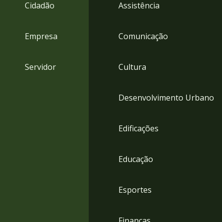
4
Cidadão
Assistência
Acessibilidade
5
Empresa
Comunicação
Servidor
Cultura
Desenvolvimento Urbano
Edificações
Educação
Esportes
Finanças