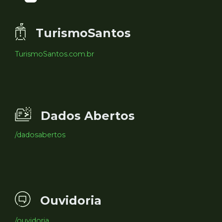
TurismoSantos
TurismoSantos.com.br
Dados Abertos
/dadosabertos
Ouvidoria
/ouvidoria