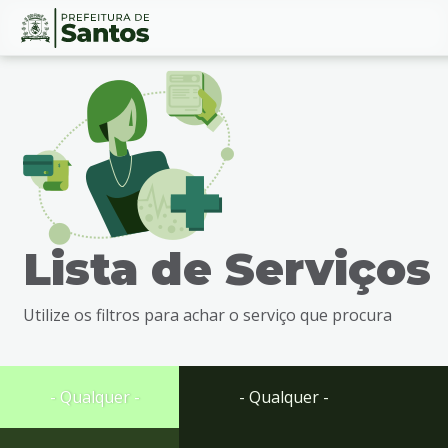
Ir
Conteúdo
para
o
conteúdo
1
Ir
para
o
menu
Lista de Serviços
2
Ir
para
Utilize os filtros para achar o serviço que procura
busca
3
Ir
para
- Qualquer -
- Qualquer -
o
rodapé