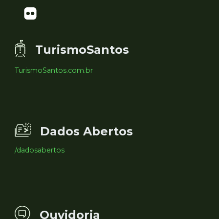
TurismoSantos
TurismoSantos.com.br
Dados Abertos
/dadosabertos
Ouvidoria