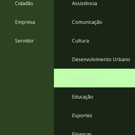
4
Cidadão
Assistência
Acessibilidade
5
Empresa
Comunicação
Servidor
Cultura
Desenvolvimento Urbano
Edificações
Educação
Esportes
Finanças