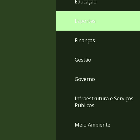
Educação
4
Acessibilidade
5
Esportes
Finanças
Gestão
Governo
Infraestrutura e Serviços
Públicos
Meio Ambiente