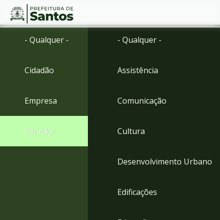
Ir
Conteúdo
- Qualquer -
- Qualquer -
para
o
conteúdo
Cidadão
Assistência
1
Ir
para
Empresa
Comunicação
o
menu
2
Servidor
Cultura
Ir
para
busca
Desenvolvimento Urbano
3
Ir
para
Edificações
o
rodapé