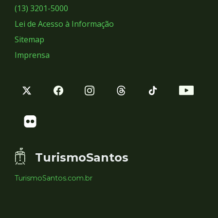
Sociais
(13) 3201-5000
Lei de Acesso à Informação
Sitemap
Imprensa
TurismoSantos
TurismoSantos.com.br