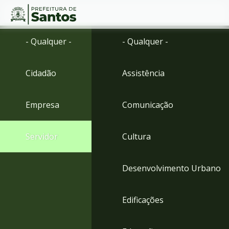
Ir
Conteúdo
- Qualquer -
- Qualquer -
para
o
conteúdo
Cidadão
Assistência
1
Ir
para
Empresa
Comunicação
o
menu
2
Servidor
Cultura
Ir
para
busca
Desenvolvimento Urbano
3
Ir
para
Edificações
o
rodapé