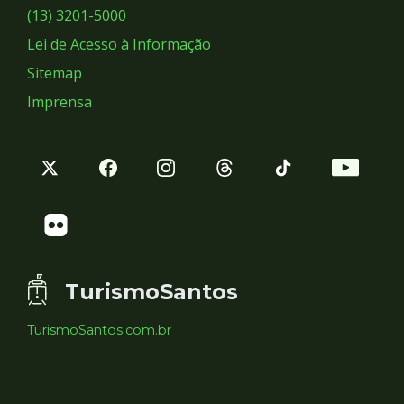
Sociais
(13) 3201-5000
Lei de Acesso à Informação
Sitemap
Imprensa
TurismoSantos
TurismoSantos.com.br