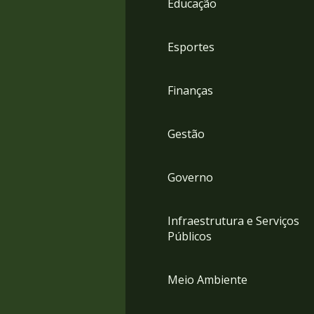
Educação
4
Acessibilidade
5
Esportes
Finanças
Gestão
Governo
Infraestrutura e Serviços
Públicos
Meio Ambiente